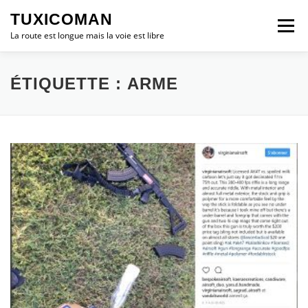
Aller
TUXICOMAN
au
Menu
contenu
La route est longue mais la voie est libre
LOGICIEL LIBRE
SÉCURITÉ
POLITIQUE
ÉTIQUETTE :
ARME
LOGICIELS