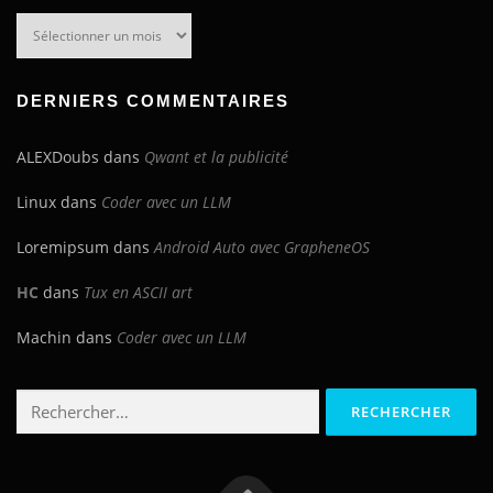
Archives
du
blog
DERNIERS COMMENTAIRES
ALEXDoubs
dans
Qwant et la publicité
Linux
dans
Coder avec un LLM
Loremipsum
dans
Android Auto avec GrapheneOS
HC
dans
Tux en ASCII art
Machin
dans
Coder avec un LLM
Rechercher :