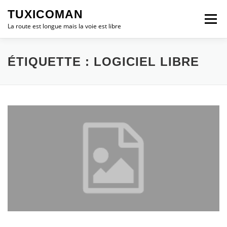
Aller
TUXICOMAN
au
Menu
contenu
La route est longue mais la voie est libre
LOGICIEL LIBRE
SÉCURITÉ
POLITIQUE
ÉTIQUETTE :
LOGICIEL LIBRE
LOGICIELS