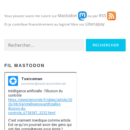
g
a
Mastodon
RSS
t
Vous pouvez aussi me suivre sur
ou par
i
Liberapay
Et je contribue financièrement au logiciel libre sur
o
n
Rechercher :
d
e
s
FIL MASTODON
a
r
t
i
c
l
e
s