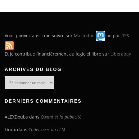
Vous pouvez aussi me suivre sur
Mastodon
ou par
RSS
Et je contribue financièrement au logiciel libre sur
Liberapay
ARCHIVES DU BLOG
Archives
du
blog
DERNIERS COMMENTAIRES
ALEXDoubs
dans
Qwant et la publicité
Linux
dans
Coder avec un LLM