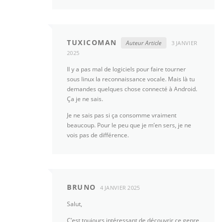
TUXICOMAN
Auteur Article
3 JANVIER
2025
Il y a pas mal de logiciels pour faire tourner
sous linux la reconnaissance vocale. Mais là tu
demandes quelques chose connecté à Android.
Ça je ne sais.
Je ne sais pas si ça consomme vraiment
beaucoup. Pour le peu que je m’en sers, je ne
vois pas de différence.
BRUNO
4 JANVIER 2025
Salut,
C’est toujours intéressant de découvrir ce genre