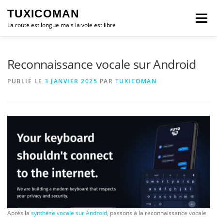
Aller
TUXICOMAN
au
Menu
contenu
La route est longue mais la voie est libre
LOGICIEL LIBRE
SÉCURITÉ
POLITIQUE
Reconnaissance vocale sur Android
PUBLIÉ LE
3 JANVIER 2025
PAR
TUXICOMAN
LOGICIELS
Après la
synthèse vocale sur Android
, passons à la reconnaissance vocale