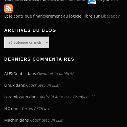
Et je contribue financièrement au logiciel libre sur
Liberapay
ARCHIVES DU BLOG
Archives
du
blog
DERNIERS COMMENTAIRES
ALEXDoubs
dans
Qwant et la publicité
Linux
dans
Coder avec un LLM
Loremipsum
dans
Android Auto avec GrapheneOS
HC
dans
Tux en ASCII art
Machin
dans
Coder avec un LLM