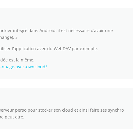
lendrier intégré dans Android, il est nécessaire d’avoir une
hange). »
 utiliser l’application avec du WebDAV par exemple.
’idée est la même.
le-nuage-avec-owncloud/
serveur perso pour stocker son cloud et ainsi faire ses synchro
e peut etre.