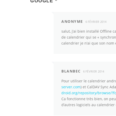
GOOGLE
”
ANONYME
6 FÉVRIER 2014
salut, j’ai bien installé Offline
de calendrier qui se « synchroni
calendrier je n’ai que son nom e
BLANBEC
6 FÉVRIER 2014
Pour utiliser le calendrier andro
server.com
) et CalDAV Sync Ad
droid.org/repository/browse/?
Ca fonctionne très bien, on peu
d’autres logiciels au calendrie