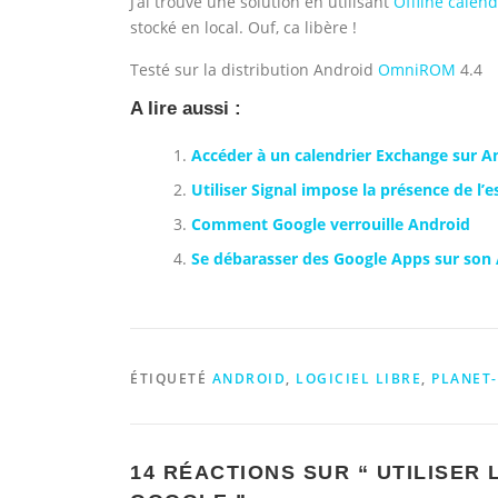
J’ai trouvé une solution en utilisant
Offline calend
stocké en local. Ouf, ca libère !
Testé sur la distribution Android
OmniROM
4.4
A lire aussi :
Accéder à un calendrier Exchange sur A
Utiliser Signal impose la présence de l’
Comment Google verrouille Android
Se débarasser des Google Apps sur son
ÉTIQUETÉ
ANDROID
,
LOGICIEL LIBRE
,
PLANET-
14 RÉACTIONS SUR “
UTILISER