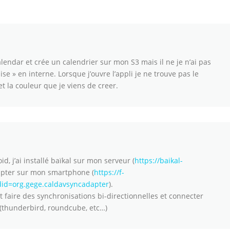
 calendar et crée un calendrier sur mon S3 mais il ne je n’ai pas
se » en interne. Lorsque j’ouvre l’appli je ne trouve pas le
t la couleur que je viens de creer.
id, j’ai installé baïkal sur mon serveur (
https://baikal-
apter sur mon smartphone (
https://f-
fdid=org.gege.caldavsyncadapter
).
t faire des synchronisations bi-directionnelles et connecter
r (thunderbird, roundcube, etc…)