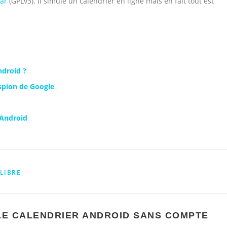
ar
(GPLv3). Il simule un calendrier en ligne mais en fait tout est
ndroid ?
espion de Google
 Android
LIBRE
 LE CALENDRIER ANDROID SANS COMPTE