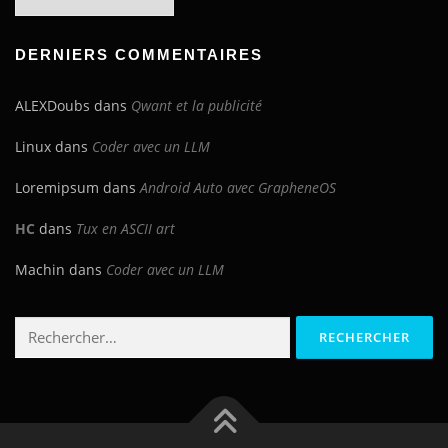
du
blog
DERNIERS COMMENTAIRES
ALEXDoubs
dans
Qwant et la publicité
Linux
dans
Coder avec un LLM
Loremipsum
dans
Android Auto avec GrapheneOS
HC
dans
Tux en ASCII art
Machin
dans
Coder avec un LLM
Rechercher :