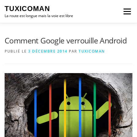
Aller
TUXICOMAN
au
Menu
contenu
La route est longue mais la voie est libre
LOGICIEL LIBRE
SÉCURITÉ
POLITIQUE
Comment Google verrouille Android
PUBLIÉ LE
3 DÉCEMBRE 2014
PAR
TUXICOMAN
LOGICIELS