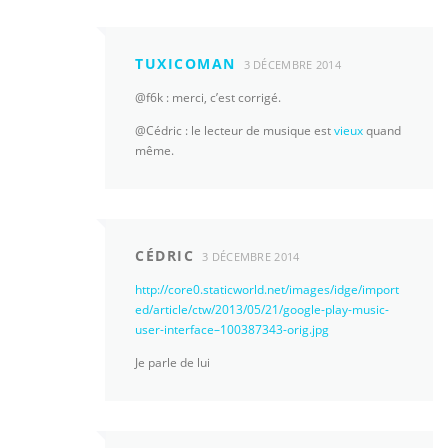
TUXICOMAN
3 DÉCEMBRE 2014
@f6k : merci, c’est corrigé.
@Cédric : le lecteur de musique est
vieux
quand
même.
CÉDRIC
3 DÉCEMBRE 2014
http://core0.staticworld.net/images/idge/import
ed/article/ctw/2013/05/21/google-play-music-
user-interface–100387343-orig.jpg
Je parle de lui