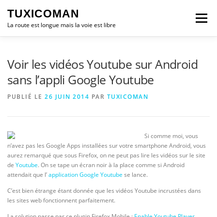
Aller
TUXICOMAN
au
Menu
contenu
La route est longue mais la voie est libre
LOGICIEL LIBRE
SÉCURITÉ
POLITIQUE
Voir les vidéos Youtube sur Android
sans l’appli Google Youtube
LOGICIELS
PUBLIÉ LE
26 JUIN 2014
PAR
TUXICOMAN
Si comme moi, vous
n’avez pas les Google Apps installées sur votre smartphone Android, vous
aurez remarqué que sous Firefox, on ne peut pas lire les vidéos sur le site
de
Youtube
. On se tape un écran noir à la place comme si Android
attendait que l’
application Google Youtube
se lance.
C’est bien étrange étant donnée que les vidéos Youtube incrustées dans
les sites web fonctionnent parfaitement.
La solution passe par ce plugin Firefox Mobile :
Enable Youtube Player