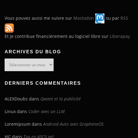
Vous pouvez aussi me suivre sur
Mastodon
ou par
RSS
Et je contribue financièrement au logiciel libre sur
Liberapay
ARCHIVES DU BLOG
Archives
du
blog
DERNIERS COMMENTAIRES
ALEXDoubs
dans
Qwant et la publicité
Linux
dans
Coder avec un LLM
Loremipsum
dans
Android Auto avec GrapheneOS
HC
dans
Tux en ASCII art