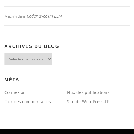
Coder avec un LLM
Machin
dans
ARCHIVES DU BLOG
Archives
du
blog
MÉTA
Connexion
Flux des publications
Flux des commentaires
Site de WordPress-FR