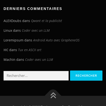
blog
DERNIERS COMMENTAIRES
ALEXDoubs
dans
Qwant et la publicité
Linux
dans
Coder avec un LLM
Loremipsum
dans
Android Auto avec GrapheneOS
HC
dans
Tux en ASCII art
Machin
dans
Coder avec un LLM
Rechercher :