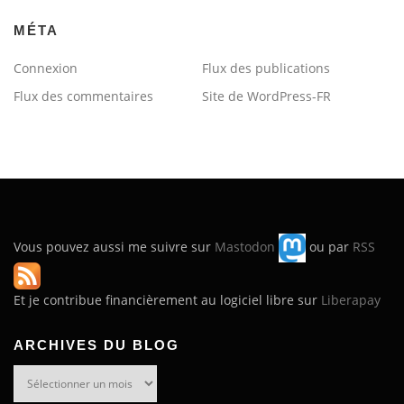
MÉTA
Connexion
Flux des publications
Flux des commentaires
Site de WordPress-FR
Vous pouvez aussi me suivre sur
Mastodon
ou par
RSS
Et je contribue financièrement au logiciel libre sur
Liberapay
ARCHIVES DU BLOG
Archives
du