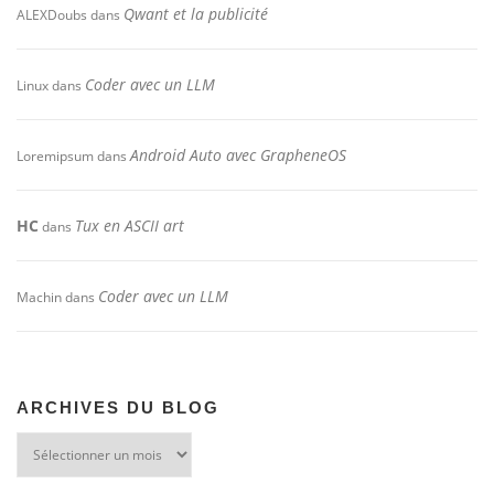
Qwant et la publicité
ALEXDoubs
dans
Coder avec un LLM
Linux
dans
Android Auto avec GrapheneOS
Loremipsum
dans
HC
Tux en ASCII art
dans
Coder avec un LLM
Machin
dans
ARCHIVES DU BLOG
Archives
du
blog