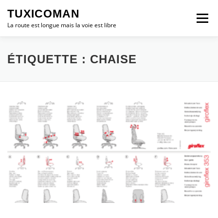
Aller
TUXICOMAN
au
Menu
contenu
La route est longue mais la voie est libre
LOGICIEL LIBRE
SÉCURITÉ
POLITIQUE
ÉTIQUETTE :
CHAISE
LOGICIELS