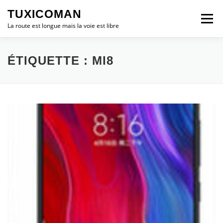
Aller
TUXICOMAN
au
Menu
contenu
La route est longue mais la voie est libre
LOGICIEL LIBRE
SÉCURITÉ
POLITIQUE
ÉTIQUETTE :
MI8
LOGICIELS