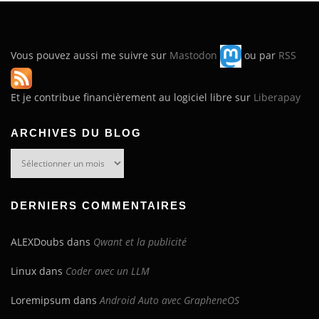
Vous pouvez aussi me suivre sur
Mastodon
ou par
RSS
Et je contribue financièrement au logiciel libre sur
Liberapay
ARCHIVES DU BLOG
Archives
du
blog
DERNIERS COMMENTAIRES
ALEXDoubs
dans
Qwant et la publicité
Linux
dans
Coder avec un LLM
Loremipsum
dans
Android Auto avec GrapheneOS