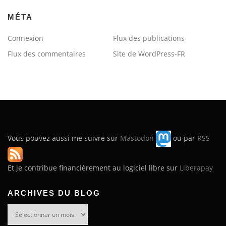
MÉTA
Connexion
Flux des publications
Flux des commentaires
Site de WordPress-FR
Vous pouvez aussi me suivre sur
Mastodon
ou par
RSS
Et je contribue financièrement au logiciel libre sur
Liberapay
ARCHIVES DU BLOG
Archives
du