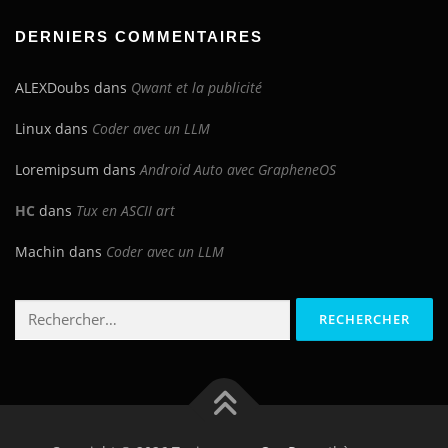
blog
DERNIERS COMMENTAIRES
ALEXDoubs
dans
Qwant et la publicité
Linux
dans
Coder avec un LLM
Loremipsum
dans
Android Auto avec GrapheneOS
HC
dans
Tux en ASCII art
Machin
dans
Coder avec un LLM
Rechercher :