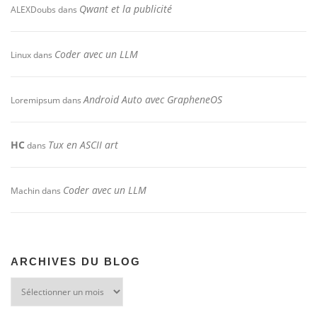
Qwant et la publicité
ALEXDoubs
dans
Coder avec un LLM
Linux
dans
Android Auto avec GrapheneOS
Loremipsum
dans
HC
Tux en ASCII art
dans
Coder avec un LLM
Machin
dans
ARCHIVES DU BLOG
Archives
du
blog