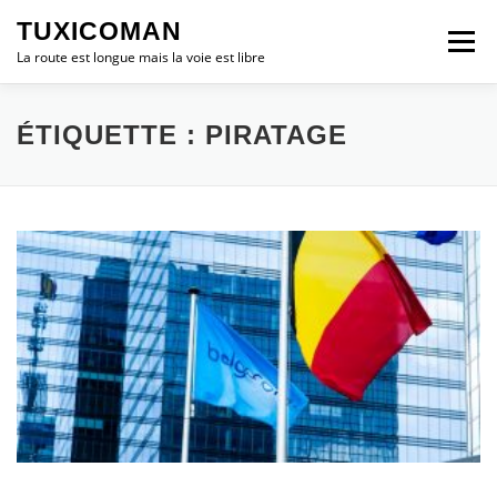
Aller
TUXICOMAN
au
Menu
contenu
La route est longue mais la voie est libre
LOGICIEL LIBRE
SÉCURITÉ
POLITIQUE
ÉTIQUETTE :
PIRATAGE
LOGICIELS