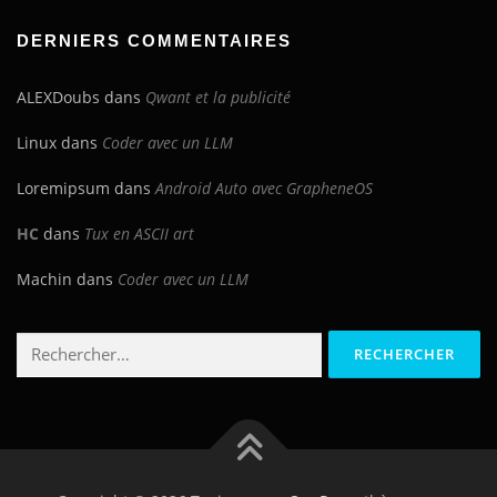
blog
DERNIERS COMMENTAIRES
ALEXDoubs
dans
Qwant et la publicité
Linux
dans
Coder avec un LLM
Loremipsum
dans
Android Auto avec GrapheneOS
HC
dans
Tux en ASCII art
Machin
dans
Coder avec un LLM
Rechercher :