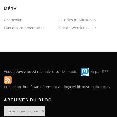
MÉTA
Connexion
Flux des publications
Flux des commentaires
Site de WordPress-FR
Vous pouvez aussi me suivre sur
Mastodon
ou par
RSS
Et je contribue financièrement au logiciel libre sur
Liberapay
ARCHIVES DU BLOG
Archives
du