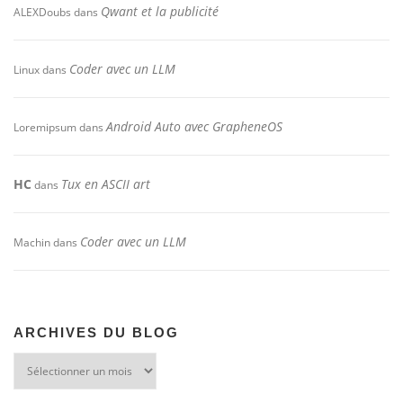
Qwant et la publicité
ALEXDoubs
dans
Coder avec un LLM
Linux
dans
Android Auto avec GrapheneOS
Loremipsum
dans
HC
Tux en ASCII art
dans
Coder avec un LLM
Machin
dans
ARCHIVES DU BLOG
Archives
du
blog