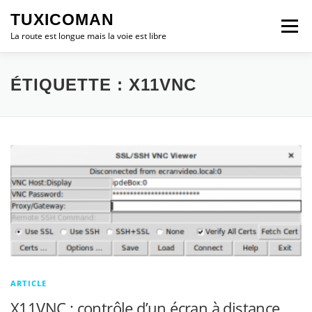
Aller
TUXICOMAN
au
Menu
contenu
La route est longue mais la voie est libre
LOGICIEL LIBRE
SÉCURITÉ
POLITIQUE
ÉTIQUETTE :
X11VNC
LOGICIELS
ARTICLE
X11VNC : contrôle d’un écran à distance