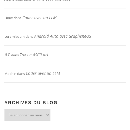
Coder avec un LLM
Linux
dans
Android Auto avec GrapheneOS
Loremipsum
dans
HC
Tux en ASCII art
dans
Coder avec un LLM
Machin
dans
ARCHIVES DU BLOG
Archives
du
blog