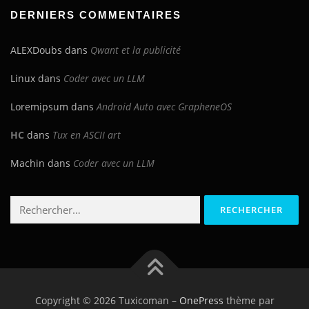
DERNIERS COMMENTAIRES
ALEXDoubs
dans
Qwant et la publicité
Linux
dans
Coder avec un LLM
Loremipsum
dans
Android Auto avec GrapheneOS
HC
dans
Tux en ASCII art
Machin
dans
Coder avec un LLM
Rechercher :
Copyright © 2026 Tuxicoman
–
OnePress
thème par