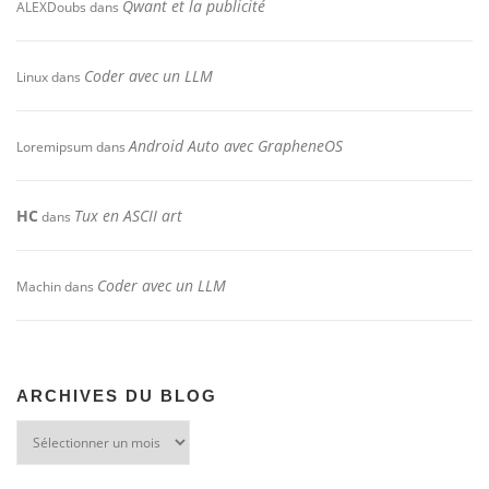
Qwant et la publicité
ALEXDoubs
dans
Coder avec un LLM
Linux
dans
Android Auto avec GrapheneOS
Loremipsum
dans
HC
Tux en ASCII art
dans
Coder avec un LLM
Machin
dans
ARCHIVES DU BLOG
Archives
du
blog