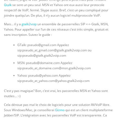
Gtalk
se sent un peu seul. MSN et Yahoo ont eux aussi leur protocole
respectif de VoIP, fermé. Skype aussi. Bref, c’est un peu compliqué pour
joindre quelqu’un. De plus, il n’y aucun logiciel multiprotocole VoIP.
Mais… il y a
gtalk2voip
un ensemble de passerrelles SIP <-> Gtalk, MSN,
Yahoo. Pour appeller sur l’un de ces réseaux c’est très simple, gratuit et
sans inscription. Suivez le guide :
GTalk: pseudo@gmail.com Appelez
sip:pseudo_at_gmail.com@gtalk.gtalk2voip.com ou
sip:pseudo@gtalk.gtalk2voip.com
MSN: pseudo@domaine.com Appelez
sip:pseudo_at_domaine.com@msn.gtalk2voip.com
Yahoo: pseudo@yahoo.com Appelez
sip:pseudo_at_yahoo.com@yahoo.gtalk2voip.com
C’est y pas magique? Bon, c’est vrai, les passerelles MSN et Yahoo sont
inutiles… :-)
Cela dénoue pas mal le choix de logiciels pour une solution IM/VoIP libre.
Sous Windows/Mac, je conseillerai
Gizmo
qui est un client multiplateforme
Jabber/SIP. L’intégration avec les passerelles VoIP est transparente. Ca