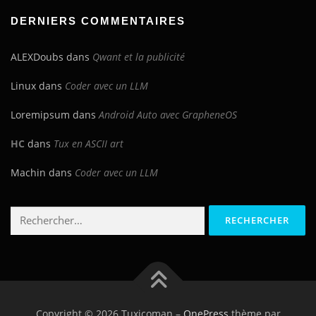
blog
DERNIERS COMMENTAIRES
ALEXDoubs
dans
Qwant et la publicité
Linux
dans
Coder avec un LLM
Loremipsum
dans
Android Auto avec GrapheneOS
HC
dans
Tux en ASCII art
Machin
dans
Coder avec un LLM
Rechercher :
Copyright © 2026 Tuxicoman
–
OnePress
thème par