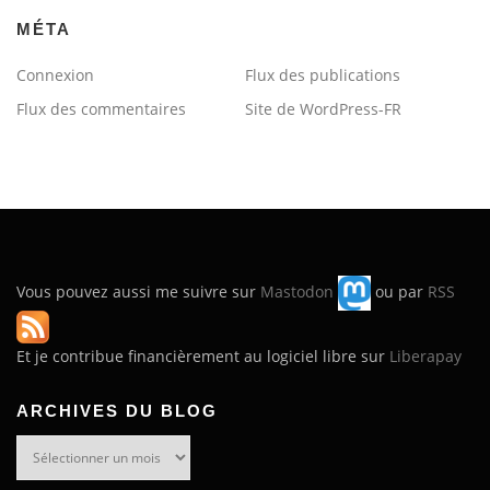
MÉTA
Connexion
Flux des publications
Flux des commentaires
Site de WordPress-FR
Vous pouvez aussi me suivre sur
Mastodon
ou par
RSS
Et je contribue financièrement au logiciel libre sur
Liberapay
ARCHIVES DU BLOG
Archives
du