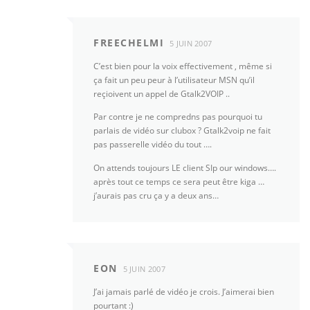
FREECHELMI
5 JUIN 2007
C’est bien pour la voix effectivement , même si
ça fait un peu peur à l’utilisateur MSN qu’il
reçioivent un appel de Gtalk2VOIP ..
Par contre je ne compredns pas pourquoi tu
parlais de vidéo sur clubox ? Gtalk2voip ne fait
pas passerelle vidéo du tout ….
On attends toujours LE client SIp our windows….
après tout ce temps ce sera peut être kiga …
j’aurais pas cru ça y a deux ans…
EON
5 JUIN 2007
J’ai jamais parlé de vidéo je crois. J’aimerai bien
pourtant :)