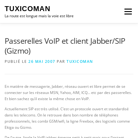
Aller
TUXICOMAN
au
Menu
contenu
La route est longue mais la voie est libre
LOGICIEL LIBRE
SÉCURITÉ
POLITIQUE
Passerelles VoIP et client Jabber/SIP
(Gizmo)
LOGICIELS
PUBLIÉ LE
26 MAI 2007
PAR
TUXICOMAN
En matière de messagerie, Jabber, réseau ouvert et libre permet de se
connecter sur les réseaux MSN, Yahoo, AIM, ICQ… etc par des passerelles.
Et bien sachez qu’il existe la même chose en VoIP.
Actuellement SIP est très utilisé. C’est un protocole ouvert et standardisé
dans les telecoms. On le retrouve dans bon nombre de téléphones
professionnels, les combi GSM/wifi, la ligne Freebox, des logiciels comme
Ekiga ou Gizmo.
De l’autre, Jingle la VoIP jabber émerge petit à petit mais pour l’instant