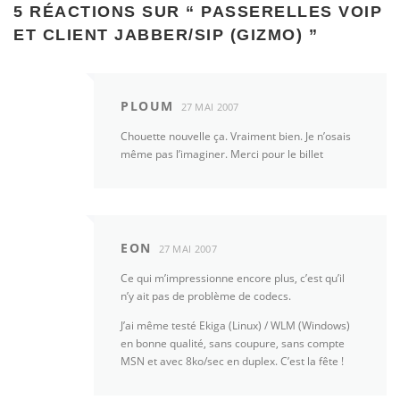
5 RÉACTIONS SUR “
PASSERELLES VOIP
ET CLIENT JABBER/SIP (GIZMO)
”
PLOUM
27 MAI 2007
Chouette nouvelle ça. Vraiment bien. Je n’osais
même pas l’imaginer. Merci pour le billet
EON
27 MAI 2007
Ce qui m’impressionne encore plus, c’est qu’il
n’y ait pas de problème de codecs.
J’ai même testé Ekiga (Linux) / WLM (Windows)
en bonne qualité, sans coupure, sans compte
MSN et avec 8ko/sec en duplex. C’est la fête !