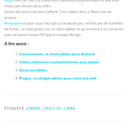
Ekiga
marche mais il y a peut être mieux/plus ergonomique vu que vous
n’avez pas besoin de la vidéo.
Gizmo fait aussi très bien l’affaire. Très stable. Alsa :). Mais c’est du
proprio….
Wengophone
pour ceux chez qui ça ne plante pas, ne font pas de transfert
de fichier, ne vont jamais sur un salon Jabber et qui arrivent à se connecter
avec un autre compte SIP que le compte Wengo.
A lire aussi :
Conversations, le client Jabber pour Android
Vidéo-conférence multiplateforme avec Jabber
Quizz sur Jabber
Plugoo : un widget Jabber pour votre site web
ÉTIQUETÉ
JABBER
,
LOGICIEL LIBRE