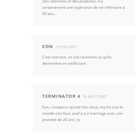
Des vitamines et des protéines. Il a
certainement une espérance de vie inférieure à
50 ans…
EON
19 JUIN 2007
C’est marrant, on voit rarement ce qu’ils
deviennent en vieillissant.
TERMINATOR 4
19 AOÛT 2007
Eon, c’estparce qu’une fois vieux, ma foi tout le
monde s’en fout, sauf si y a marriage avec une
jeunette de 20 ans ;-p