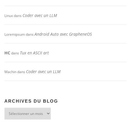
Coder avec un LLM
Linux
dans
Android Auto avec GrapheneOS
Loremipsum
dans
HC
Tux en ASCII art
dans
Coder avec un LLM
Machin
dans
ARCHIVES DU BLOG
Archives
du
blog