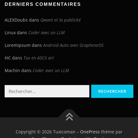
DERNIERS COMMENTAIRES
ALEXDoubs
dans
Qwant et la publicité
Linux
dans
Coder avec un LLM
Loremipsum
dans
Android Auto avec GrapheneOS
HC
dans
Tux en ASCII art
Machin
dans
Coder avec un LLM
Rechercher :
Copyright © 2026 Tuxicoman
–
OnePress
thème par