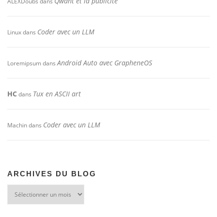
Qwant et la publicité
ALEXDoubs
dans
Coder avec un LLM
Linux
dans
Android Auto avec GrapheneOS
Loremipsum
dans
HC
Tux en ASCII art
dans
Coder avec un LLM
Machin
dans
ARCHIVES DU BLOG
Archives
du
blog