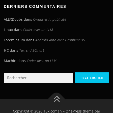
blog
DERNIERS COMMENTAIRES
ALEXDoubs
dans
Qwant et la publicité
Linux
dans
Coder avec un LLM
Loremipsum
dans
Android Auto avec GrapheneOS
HC
dans
Tux en ASCII art
Machin
dans
Coder avec un LLM
Rechercher :
Copyright © 2026 Tuxicoman
–
OnePress
thème par