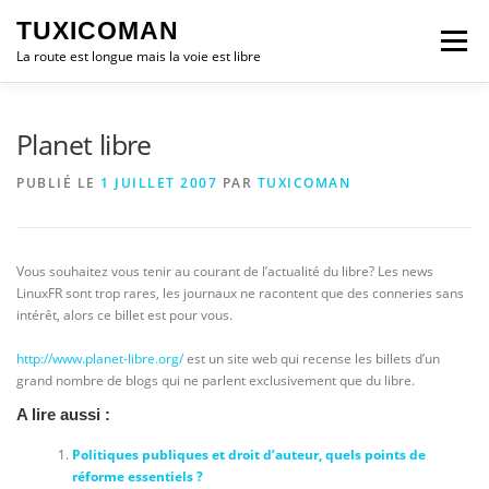
Aller
TUXICOMAN
au
Menu
contenu
La route est longue mais la voie est libre
LOGICIEL LIBRE
SÉCURITÉ
POLITIQUE
Planet libre
PUBLIÉ LE
1 JUILLET 2007
PAR
TUXICOMAN
LOGICIELS
Vous souhaitez vous tenir au courant de l’actualité du libre? Les news
LinuxFR sont trop rares, les journaux ne racontent que des conneries sans
intérêt, alors ce billet est pour vous.
http://www.planet-libre.org/
est un site web qui recense les billets d’un
grand nombre de blogs qui ne parlent exclusivement que du libre.
A lire aussi :
Politiques publiques et droit d’auteur, quels points de
réforme essentiels ?