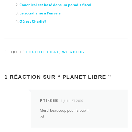
Canonical est basé dans un paradis fiscal
Le socialisme à l’envers
Où est Charlie?
ÉTIQUETÉ
LOGICIEL LIBRE
,
WEB/BLOG
1 RÉACTION SUR “
PLANET LIBRE
”
PTI-SEB
1 JUILLET 2007
Merci beaucoup pour la pub !!!
:-d