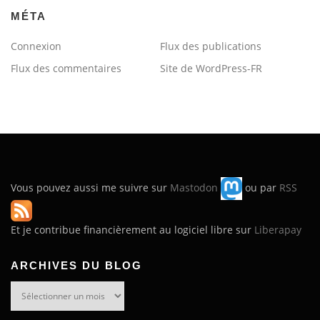
MÉTA
Connexion
Flux des publications
Flux des commentaires
Site de WordPress-FR
Vous pouvez aussi me suivre sur
Mastodon
ou par
RSS
Et je contribue financièrement au logiciel libre sur
Liberapay
ARCHIVES DU BLOG
Archives
du