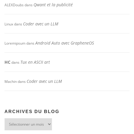
Qwant et la publicité
ALEXDoubs
dans
Coder avec un LLM
Linux
dans
Android Auto avec GrapheneOS
Loremipsum
dans
HC
Tux en ASCII art
dans
Coder avec un LLM
Machin
dans
ARCHIVES DU BLOG
Archives
du
blog