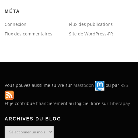
MÉTA
Connexion
Flux des publications
Flux des commentaires
Site de WordPress-FR
Vous pouvez aussi me suivre sur
Mastodon
ou par
RSS
Et je contribue financièrement au logiciel libre sur
Liberapay
ARCHIVES DU BLOG
Archives
du