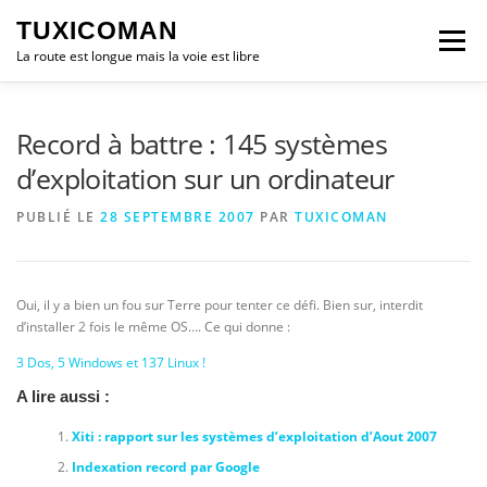
Aller
TUXICOMAN
au
Menu
contenu
La route est longue mais la voie est libre
LOGICIEL LIBRE
SÉCURITÉ
POLITIQUE
Record à battre : 145 systèmes
d’exploitation sur un ordinateur
LOGICIELS
PUBLIÉ LE
28 SEPTEMBRE 2007
PAR
TUXICOMAN
Oui, il y a bien un fou sur Terre pour tenter ce défi. Bien sur, interdit
d’installer 2 fois le même OS…. Ce qui donne :
3 Dos, 5 Windows et 137 Linux !
A lire aussi :
Xiti : rapport sur les systèmes d’exploitation d’Aout 2007
Indexation record par Google