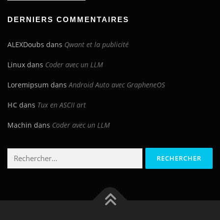
blog
DERNIERS COMMENTAIRES
ALEXDoubs
dans
Qwant et la publicité
Linux
dans
Coder avec un LLM
Loremipsum
dans
Android Auto avec GrapheneOS
HC
dans
Tux en ASCII art
Machin
dans
Coder avec un LLM
Rechercher :