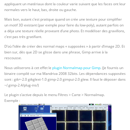
appliquant un matériaux dont la couleur varie suivant que les faces ont leur
normales vers le haut, bas, droite ou gauche.
Mais bon, autant c’est pratique quand on crée une texture pour simplifier
un motif 3D existant (par exmple pour faire du low-poly), autant parfois on
a déja une texture réelle proveant d’une photo. Et modéliser des gravillons,
c’est pas très gratifiant.
D’où l’idée de créer des normal maps « supposées » à partir d’image 2D. Et
bien sur, dès que 2D se glisse dans une phrase, Gimp arrive à la
rescousse.
Nous utiliserons à cet effet le
plugin Normalmap pour Gimp
. (Je fournis un
binaire compilé sur ma Mandriva 2008 32bits. Les dépendances supposées
sont : gtk+-2.0 gtkglext-1.0 gimp-2.0 gimpui-2.0 glew. Il faut le déposer dans
~/.gimp-2.4/plug-ins/)
Le plugin s’active depuis le menu Filtres > Carte > Normalmap.
Exemple :