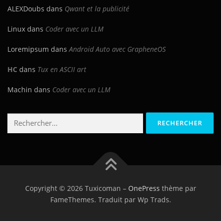
ALEXDoubs
dans
Qwant et la publicité
Linux
dans
Coder avec un LLM
Loremipsum
dans
Android Auto avec GrapheneOS
HC
dans
Tux en ASCII art
Machin
dans
Coder avec un LLM
Rechercher :
Copyright © 2026 Tuxicoman
–
OnePress
thème par
FameThemes. Traduit par Wp Trads.