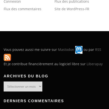
Connexion
Flux des publications
Flux des commentaires
Site de WordPress-FR
Vous pouvez aussi me suivre sur
Mastodon
ou par
RSS
Et je contribue financièrement au logiciel libre sur
Liberapay
ARCHIVES DU BLOG
Archives
du
blog
DERNIERS COMMENTAIRES