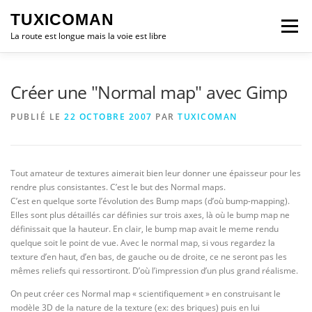
Aller
TUXICOMAN
au
Menu
contenu
La route est longue mais la voie est libre
LOGICIEL LIBRE
SÉCURITÉ
POLITIQUE
Créer une "Normal map" avec Gimp
PUBLIÉ LE
22 OCTOBRE 2007
PAR
TUXICOMAN
LOGICIELS
Tout amateur de textures aimerait bien leur donner une épaisseur pour les
rendre plus consistantes. C’est le but des Normal maps.
C’est en quelque sorte l’évolution des Bump maps (d’où bump-mapping).
Elles sont plus détaillés car définies sur trois axes, là où le bump map ne
définissait que la hauteur. En clair, le bump map avait le meme rendu
quelque soit le point de vue. Avec le normal map, si vous regardez la
texture d’en haut, d’en bas, de gauche ou de droite, ce ne seront pas les
mêmes reliefs qui ressortiront. D’où l’impression d’un plus grand réalisme.
On peut créer ces Normal map « scientifiquement » en construisant le
modèle 3D de la nature de la texture (ex: des briques) puis en lui