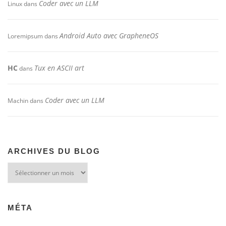
Coder avec un LLM
Linux
dans
Android Auto avec GrapheneOS
Loremipsum
dans
HC
Tux en ASCII art
dans
Coder avec un LLM
Machin
dans
ARCHIVES DU BLOG
Archives
du
blog
MÉTA