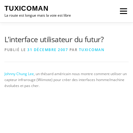
Aller
TUXICOMAN
au
Menu
contenu
La route est longue mais la voie est libre
LOGICIEL LIBRE
SÉCURITÉ
POLITIQUE
L’interface utilisateur du futur?
PUBLIÉ LE
31 DÉCEMBRE 2007
PAR
TUXICOMAN
LOGICIELS
Johnny Chung Lee
, un thésard américain nous montre comment utiliser un
capteur infrarouge (Wiimote) pour créer des interfaces homme/machine
évoluées et pas cher.