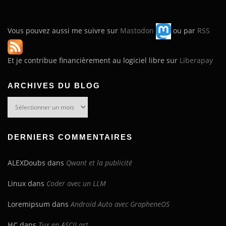
Vous pouvez aussi me suivre sur
Mastodon
ou par
RSS
Et je contribue financièrement au logiciel libre sur
Liberapay
ARCHIVES DU BLOG
Archives
du
blog
DERNIERS COMMENTAIRES
ALEXDoubs
dans
Qwant et la publicité
Linux
dans
Coder avec un LLM
Loremipsum
dans
Android Auto avec GrapheneOS
HC
dans
Tux en ASCII art