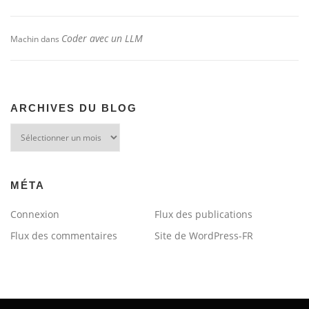
Coder avec un LLM
Machin
dans
ARCHIVES DU BLOG
Archives
du
blog
MÉTA
Connexion
Flux des publications
Flux des commentaires
Site de WordPress-FR