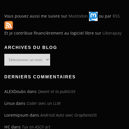
Vous pouvez aussi me suivre sur
Mastodon
ou par
RSS
Et je contribue financièrement au logiciel libre sur
Liberapay
ARCHIVES DU BLOG
Archives
du
blog
DERNIERS COMMENTAIRES
ALEXDoubs
dans
Qwant et la publicité
Linux
dans
Coder avec un LLM
Loremipsum
dans
Android Auto avec GrapheneOS
HC
dans
Tux en ASCII art