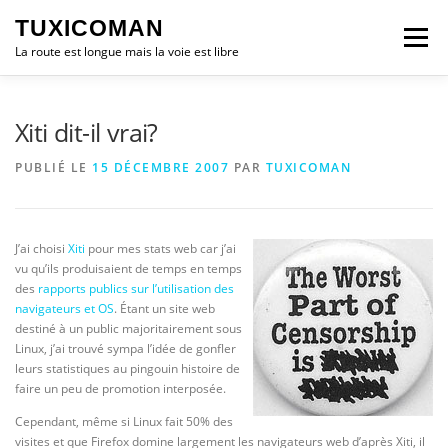
Aller
TUXICOMAN
au
Menu
contenu
La route est longue mais la voie est libre
LOGICIEL LIBRE
SÉCURITÉ
POLITIQUE
Xiti dit-il vrai?
PUBLIÉ LE
15 DÉCEMBRE 2007
PAR
TUXICOMAN
LOGICIELS
J’ai choisi
Xiti
pour mes stats web car j’ai
vu qu’ils produisaient de temps en temps
des
rapports publics sur l’utilisation des
navigateurs et OS
. Étant un site web
destiné à un public majoritairement sous
Linux, j’ai trouvé sympa l’idée de gonfler
leurs statistiques au pingouin histoire de
faire un peu de promotion interposée.
Cependant, même si Linux fait 50% des
visites et que Firefox domine largement les navigateurs web d’après Xiti, il