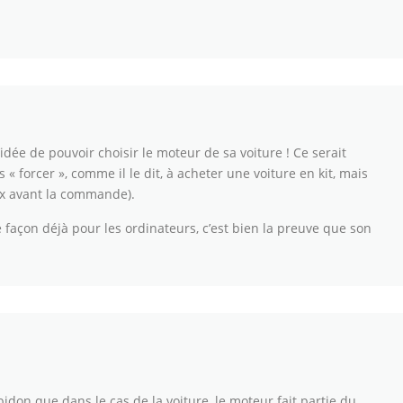
l’idée de pouvoir choisir le moteur de sa voiture ! Ce serait
ns « forcer », comme il le dit, à acheter une voiture en kit, mais
x avant la commande).
ute façon déjà pour les ordinateurs, c’est bien la preuve que son
bidon que dans le cas de la voiture, le moteur fait partie du