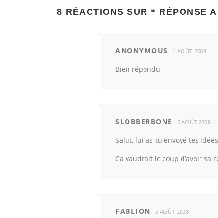
8 RÉACTIONS SUR “
RÉPONSE A
ANONYMOUS
4 AOÛT 2008
Bien répondu !
SLOBBERBONE
5 AOÛT 2008
Salut, lui as-tu envoyé tes idées
Ca vaudrait le coup d’avoir sa r
FABLION
5 AOÛT 2008