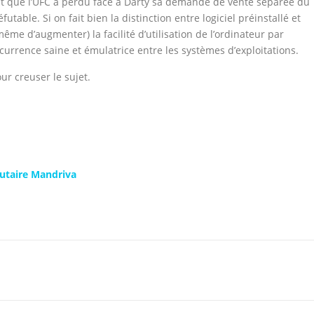
nt que l’UFC a perdu face à Darty sa demande de vente séparée du
futable. Si on fait bien la distinction entre logiciel préinstallé et
même d’augmenter) la facilité d’utilisation de l’ordinateur par
oncurrence saine et émulatrice entre les systèmes d’exploitations.
ur creuser le sujet.
taire Mandriva