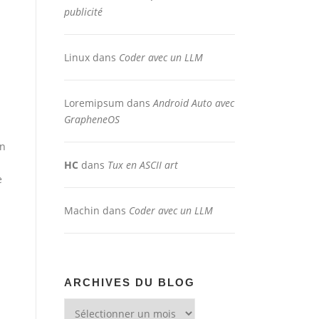
publicité
Linux
dans
Coder avec un LLM
Loremipsum
dans
Android Auto avec
GrapheneOS
on
HC
dans
Tux en ASCII art
e
Machin
dans
Coder avec un LLM
ARCHIVES DU BLOG
Archives