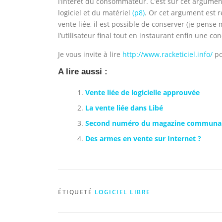
l’intérêt du consommateur. C’est sur cet argume
logiciel et du matériel
(p8)
. Or cet argument est ré
vente liée, il est possible de conserver (je pense 
l’utilisateur final tout en instaurant enfin une c
Je vous invite à lire
http://www.racketiciel.info/
po
A lire aussi :
Vente liée de logicielle approuvée
La vente liée dans Libé
Second numéro du magazine communau
Des armes en vente sur Internet ?
ÉTIQUETÉ
LOGICIEL LIBRE