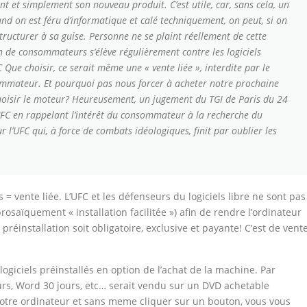
 et simplement son nouveau produit. C’est utile, car, sans cela, un
and on est féru d’informatique et calé techniquement, on peut, si on
structurer à sa guise. Personne ne se plaint réellement de cette
n de consommateurs s’élève régulièrement contre les logiciels
 Que choisir, ce serait même une « vente liée », interdite par le
nsommateur. Et pourquoi pas nous forcer à acheter notre prochaine
 choisir le moteur? Heureusement, un jugement du TGI de Paris du 24
’UFC en rappelant l’intérêt du consommateur à la recherche du
 l’UFC qui, à force de combats idéologiques, finit par oublier les
= vente liée. L’UFC et les défenseurs du logiciels libre ne sont pas
 prosaïquement « installation facilitée ») afin de rendre l’ordinateur
e préinstallation soit obligatoire, exclusive et payante! C’est de vent
ogiciels préinstallés en option de l’achat de la machine. Par
rs, Word 30 jours, etc… serait vendu sur un DVD achetable
otre ordinateur et sans meme cliquer sur un bouton, vous vous