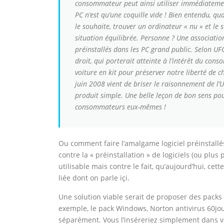
consommateur peut ainsi utiliser immédiatement
PC n’est qu’une coquille vide ! Bien entendu, qu
le souhaite, trouver un ordinateur « nu » et le 
situation équilibrée. Personne ? Une associatio
préinstallés dans les PC grand public. Selon UFC
droit, qui porterait atteinte à l’intérêt du co
voiture en kit pour préserver notre liberté de
juin 2008 vient de briser le raisonnement de l
produit simple. Une belle leçon de bon sens pour
consommateurs eux-mêmes !
Ou comment faire l’amalgame logiciel préinstallés 
contre la « préinstallation » de logiciels (ou plus
utilisable mais contre le fait, qu’aujourd’hui, cett
liée dont on parle içi.
Une solution viable serait de proposer des packs l
exemple, le pack Windows, Norton antivirus 60jou
séparément. Vous l’inséreriez simplement dans v