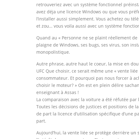
retrouveriez avec un système fonctionnel préinstal
avez déja une licence Windows ou que vous préf
l’installer aussi simplement. Vous achetez ou télé
et zou… vous voila aussi avec un système foncti
Quand au « Personne ne se plaint réellement de c
plaigne de Windows, ses bugs, ses virus, son ins
monopolistique.
Autre phrase, autre haut le coeur, la mise en doute
UFC Que choisir, ce serait même une « vente liée », 
consommateur. Et pourquoi pas nous forcer à ache
choisir le moteur? » On est en plein délire sachan
enseignant à Assas !
La comparaison avec la voiture a été réfutée par 
Toutes les décisions de justices et positions de la
de part la licence d’utilisation spécifique d’une pa
part.
Aujourd’hui, la vente liée se protège derrière un se