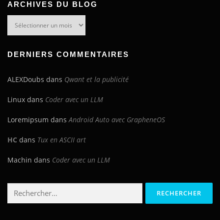
ARCHIVES DU BLOG
Archives
du
blog
DERNIERS COMMENTAIRES
ALEXDoubs
dans
Qwant et la publicité
Linux
dans
Coder avec un LLM
Loremipsum
dans
Android Auto avec GrapheneOS
HC
dans
Tux en ASCII art
Machin
dans
Coder avec un LLM
Rechercher :