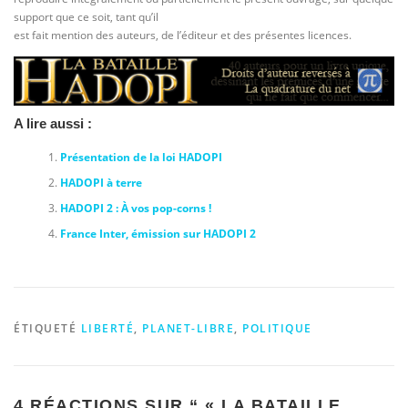
support que ce soit, tant qu’il
est fait mention des auteurs, de l’éditeur et des présentes licences.
A lire aussi :
Présentation de la loi HADOPI
HADOPI à terre
HADOPI 2 : À vos pop-corns !
France Inter, émission sur HADOPI 2
ÉTIQUETÉ
LIBERTÉ
,
PLANET-LIBRE
,
POLITIQUE
4 RÉACTIONS SUR “
« LA BATAILLE