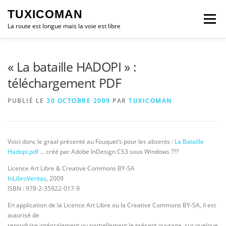
Aller
TUXICOMAN
au
Menu
contenu
La route est longue mais la voie est libre
LOGICIEL LIBRE
SÉCURITÉ
POLITIQUE
« La bataille HADOPI » :
téléchargement PDF
LOGICIELS
PUBLIÉ LE
30 OCTOBRE 2009
PAR
TUXICOMAN
Voici donc le graal présenté au Fouquet’s pour les absents :
La Bataille
Hadopi.pdf
… créé par Adobe InDesign CS3 sous Windows ???
Licence Art Libre & Creative Commons BY-SA
InLibroVeritas
, 2009
ISBN : 978-2-35922-017-9
En application de la Licence Art Libre ou la Creative Commons BY-SA, il est
autorisé de
reproduire intégralement ou partiellement le présent ouvrage, sur quelque