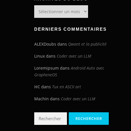
Archives
du
blog
DERNIERS COMMENTAIRES
ALEXDoubs
dans
Qwant et la publicité
Linux
dans
Coder avec un LLM
Loremipsum
dans
Android Auto avec
GrapheneOS
HC
dans
Tux en ASCII art
Machin
dans
Coder avec un LLM
Rechercher :