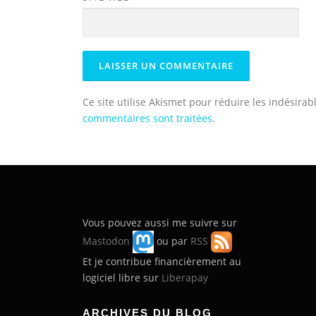
Ce site utilise Akismet pour réduire les indésirab
commentaires sont traitées
.
Vous pouvez aussi me suivre sur
Mastodon
ou par
RSS
Et je contribue financièrement au
logiciel libre sur
Liberapay
ARCHIVES DU BLOG