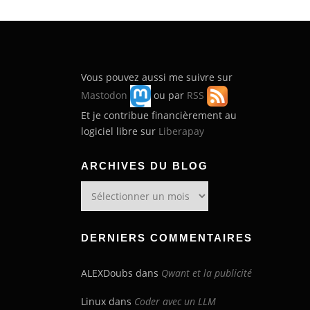
Vous pouvez aussi me suivre sur
Mastodon
ou par
RSS
Et je contribue financièrement au
logiciel libre sur
Liberapay
ARCHIVES DU BLOG
Archives
du
blog
DERNIERS COMMENTAIRES
ALEXDoubs
dans
Qwant et la publicité
Linux
dans
Coder avec un LLM