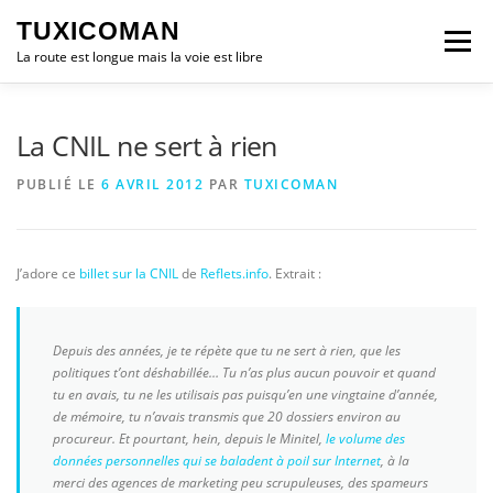
Aller
TUXICOMAN
au
Menu
contenu
La route est longue mais la voie est libre
LOGICIEL LIBRE
SÉCURITÉ
POLITIQUE
La CNIL ne sert à rien
PUBLIÉ LE
6 AVRIL 2012
PAR
TUXICOMAN
LOGICIELS
J’adore ce
billet sur la CNIL
de
Reflets.info
. Extrait :
Depuis des années, je te répète que tu ne sert à rien, que les
politiques t’ont déshabillée… Tu n’as plus aucun pouvoir et quand
tu en avais, tu ne les utilisais pas puisqu’en une vingtaine d’année,
de mémoire, tu n’avais transmis que 20 dossiers environ au
procureur. Et pourtant, hein, depuis le Minitel,
le volume des
données personnelles qui se baladent à poil sur Internet
, à la
merci des agences de marketing peu scrupuleuses, des spameurs