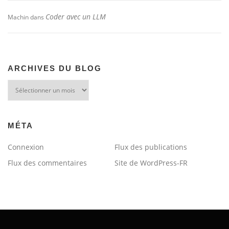
Coder avec un LLM
Machin
dans
ARCHIVES DU BLOG
Archives
du
blog
MÉTA
Connexion
Flux des publications
Flux des commentaires
Site de WordPress-FR