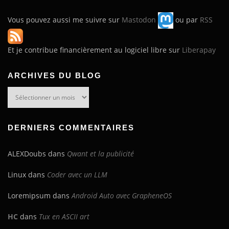
Vous pouvez aussi me suivre sur
Mastodon
ou par
RSS
Et je contribue financièrement au logiciel libre sur
Liberapay
ARCHIVES DU BLOG
Archives
du
blog
DERNIERS COMMENTAIRES
ALEXDoubs
dans
Qwant et la publicité
Linux
dans
Coder avec un LLM
Loremipsum
dans
Android Auto avec GrapheneOS
HC
dans
Tux en ASCII art