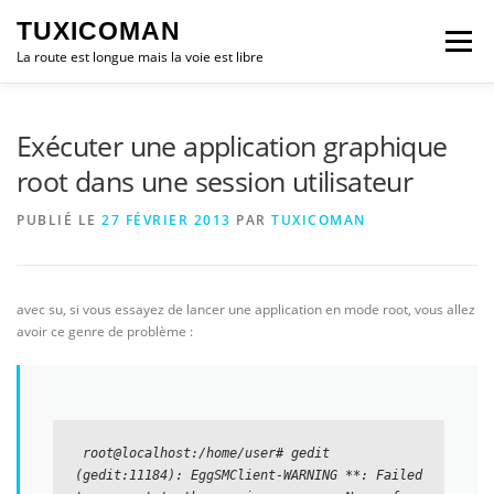
Aller
TUXICOMAN
au
Menu
contenu
La route est longue mais la voie est libre
LOGICIEL LIBRE
SÉCURITÉ
POLITIQUE
Exécuter une application graphique
root dans une session utilisateur
LOGICIELS
PUBLIÉ LE
27 FÉVRIER 2013
PAR
TUXICOMAN
avec su, si vous essayez de lancer une application en mode root, vous allez
avoir ce genre de problème :
 root@localhost:/home/user# gedit

(gedit:11184): EggSMClient-WARNING **: Failed 