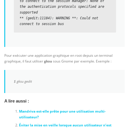
to connect to the session manager: None of 
the authentication protocols specified are 
supported

** (gedit:11184): WARNING **: Could not 
connect to session bus
Pour exécuter une application graphique en root depuis un terminal
graphique, il faut utiliser
gksu
sous Gnome par exemple. Exemple :
$ gksu gedit
A lire aussi :
Mandriva est-elle prête pour une utilisation multi-
utilisateur?
Éviter la mise en veille lorsque aucun utilisateur n’est