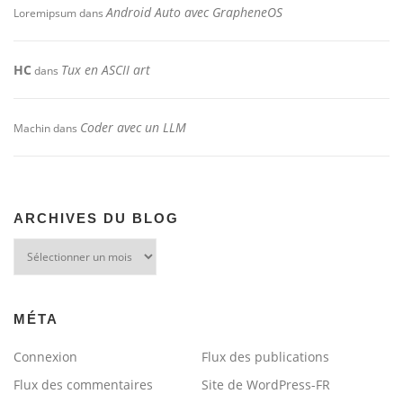
Android Auto avec GrapheneOS
Loremipsum
dans
HC
Tux en ASCII art
dans
Coder avec un LLM
Machin
dans
ARCHIVES DU BLOG
Archives
du
blog
MÉTA
Connexion
Flux des publications
Flux des commentaires
Site de WordPress-FR