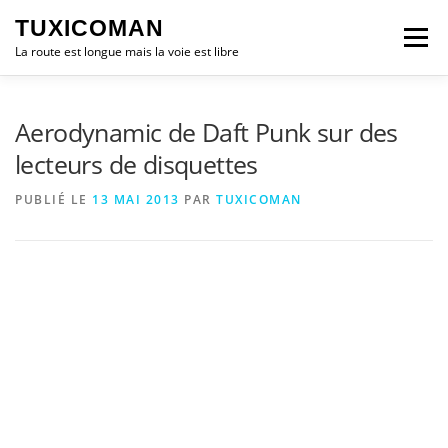
Aller
TUXICOMAN
au
Menu
contenu
La route est longue mais la voie est libre
LOGICIEL LIBRE
SÉCURITÉ
POLITIQUE
Aerodynamic de Daft Punk sur des
lecteurs de disquettes
LOGICIELS
PUBLIÉ LE
13 MAI 2013
PAR
TUXICOMAN