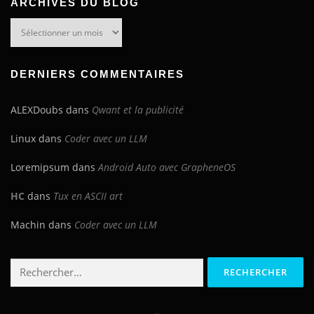
ARCHIVES DU BLOG
Archives
du
blog
DERNIERS COMMENTAIRES
ALEXDoubs
dans
Qwant et la publicité
Linux
dans
Coder avec un LLM
Loremipsum
dans
Android Auto avec GrapheneOS
HC
dans
Tux en ASCII art
Machin
dans
Coder avec un LLM
Rechercher :