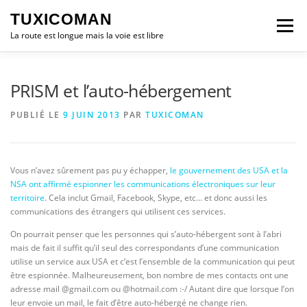
Aller
TUXICOMAN
au
Menu
contenu
La route est longue mais la voie est libre
LOGICIEL LIBRE
SÉCURITÉ
POLITIQUE
PRISM et l’auto-hébergement
PUBLIÉ LE
9 JUIN 2013
PAR
TUXICOMAN
LOGICIELS
Vous n’avez sûrement pas pu y échapper,
le gouvernement des USA et la
NSA ont affirmé espionner les communications électroniques sur leur
territoire
. Cela inclut Gmail, Facebook, Skype, etc… et donc aussi les
communications des étrangers qui utilisent ces services.
On pourrait penser que les personnes qui s’auto-hébergent sont à l’abri
mais de fait il suffit qu’il seul des correspondants d’une communication
utilise un service aux USA et c’est l’ensemble de la communication qui peut
être espionnée. Malheureusement, bon nombre de mes contacts ont une
adresse mail @gmail.com ou @hotmail.com :-/ Autant dire que lorsque l’on
leur envoie un mail, le fait d’être auto-hébergé ne change rien.