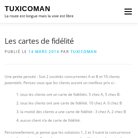
Aller
TUXICOMAN
au
Menu
contenu
La route est longue mais la voie est libre
LOGICIEL LIBRE
SÉCURITÉ
POLITIQUE
Les cartes de fidélité
PUBLIÉ LE
14 MARS 2014
PAR
TUXICOMAN
LOGICIELS
Une petite pensée : Soit 2 sociétés concurrentes A et B et 10 clients
potentiels. Pensez vous que les clients auront un meilleur prix si :
tous les clients ont un carte de fidélités. 5 chez A, 5 chez B.
tous les clients ont une carte de fidélité. 10 chez A. 0 chez B
la moitié des clients a une carte de fidélité : 3 chez A, 2 chez B
aucun client n’a de carte de fidélité.
Personnellement, je pense que les solutions 1, 2 et 3 tuent la concurrence