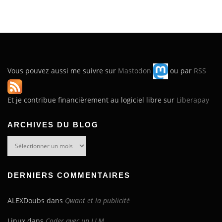
Vous pouvez aussi me suivre sur
Mastodon
ou par
RSS
Et je contribue financièrement au logiciel libre sur
Liberapay
ARCHIVES DU BLOG
Archives
du
blog
DERNIERS COMMENTAIRES
ALEXDoubs
dans
Qwant et la publicité
Linux
dans
Coder avec un LLM