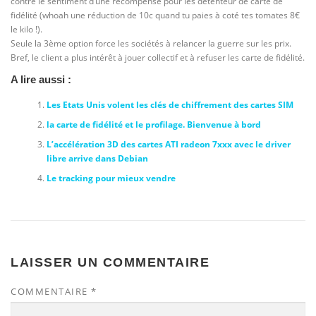
contre le sentiment d’une récompense pour les détenteur de carte de
fidélité (whoah une réduction de 10c quand tu paies à coté tes tomates 8€
le kilo !).
Seule la 3ème option force les sociétés à relancer la guerre sur les prix.
Bref, le client a plus intérêt à jouer collectif et à refuser les carte de fidélité.
A lire aussi :
Les Etats Unis volent les clés de chiffrement des cartes SIM
la carte de fidélité et le profilage. Bienvenue à bord
L’accélération 3D des cartes ATI radeon 7xxx avec le driver
libre arrive dans Debian
Le tracking pour mieux vendre
LAISSER UN COMMENTAIRE
COMMENTAIRE
*