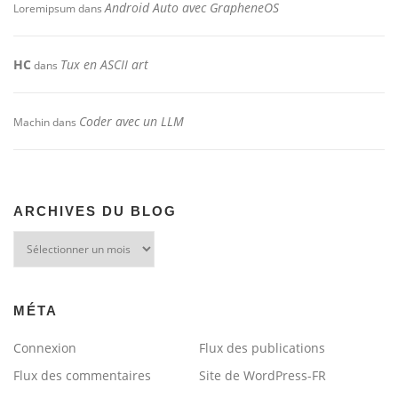
Android Auto avec GrapheneOS
Loremipsum
dans
HC
Tux en ASCII art
dans
Coder avec un LLM
Machin
dans
ARCHIVES DU BLOG
Archives
du
blog
MÉTA
Connexion
Flux des publications
Flux des commentaires
Site de WordPress-FR