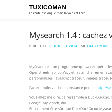
Aller
TUXICOMAN
au
La route est longue mais la voie est libre
contenu
Mysearch 1.4 : cachez v
PUBLIÉ LE
29 JUILLET 2014
PAR
TUXICOMAN
MySearch est un programme qui va récupérer les 
Openstreetmap, ou Yacy et les afficher en enlevant
personnalisés, javascript traceur, images traceus
Par exemple, voici mon instance perso :
http://se
Vous allez me dire, ca ressemble à DuckDuckGo, 
Google. MySearch, oui.
Et comment être sûr que DuckDuckGo ou Mysearc