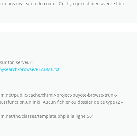
x dans mysearch du coup… C’est ça qui est bien avec le libre
sur ton serveur:
/mysearch/browse/README.txt
am.net/public/cache/xhtml/-project-buyote-browse-trunk-
8) [function.unlink]: Aucun fichier ou dossier de ce type (2 –
m.net/inc/classes/template.php à la ligne 561