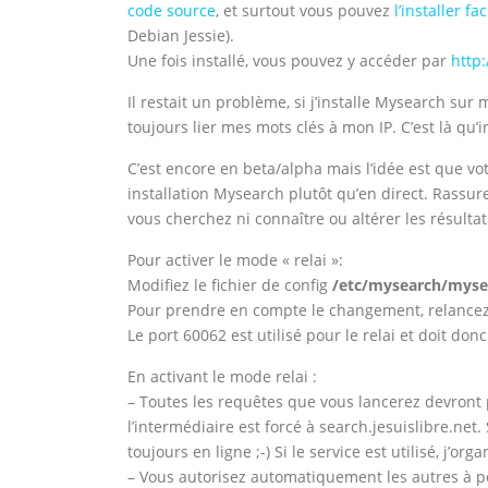
code source
, et surtout vous pouvez
l’installer 
Debian Jessie).
Une fois installé, vous pouvez y accéder par
http:
Il restait un problème, si j’installe Mysearch su
toujours lier mes mots clés à mon IP. C’est là qu’
C’est encore en beta/alpha mais l’idée est que vo
installation Mysearch plutôt qu’en direct. Rassur
vous cherchez ni connaître ou altérer les résultats
Pour activer le mode « relai »:
Modifiez le fichier de config
/etc/mysearch/myse
Pour prendre en compte le changement, relancez 
Le port 60062 est utilisé pour le relai et doit donc
En activant le mode relai :
– Toutes les requêtes que vous lancerez devront p
l’intermédiaire est forcé à search.jesuislibre.net
toujours en ligne ;-) Si le service est utilisé, j’org
– Vous autorisez automatiquement les autres à pou