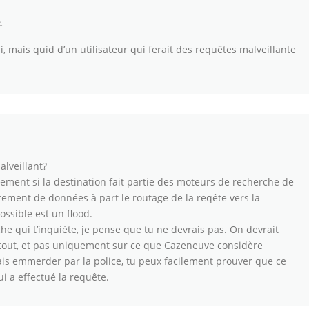
4
i, mais quid d’un utilisateur qui ferait des requêtes malveillante
lveillant?
ement si la destination fait partie des moteurs de recherche de
itement de données à part le routage de la reqête vers la
ossible est un flood.
che qui t’inquiète, je pense que tu ne devrais pas. On devrait
r tout, et pas uniquement sur ce que Cazeneuve considère
fais emmerder par la police, tu peux facilement prouver que ce
i a effectué la requête.