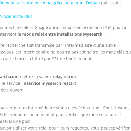
facilement sur votre machine grâce au paquet Debian
(nécessite
//localhost:60061
r ma machine, alors Google aura connaissance de mon IP et pourra
intervient
le mode relai entre installations Mysearch
!
tre recherche soit transmise par l’intermédiaire d’une autre
ez-vous, cet intermédiaire ne pourra pas connaître les mots clés q
 car le flux est chiffré par SSL de bout en bout.
arch.conf
mettez la valeur
relay = true
le service :
#service mysearch restart
 être ouvert.
asser par un intermédiaire sinon elles échoueront. Pour l’instant,
. Si les requetes ne marchent plus vérifier que mon serveur est
aniserai une pool.
voir utiliser votre relai pour leurs requêtes. Vous pouvez vérifier 