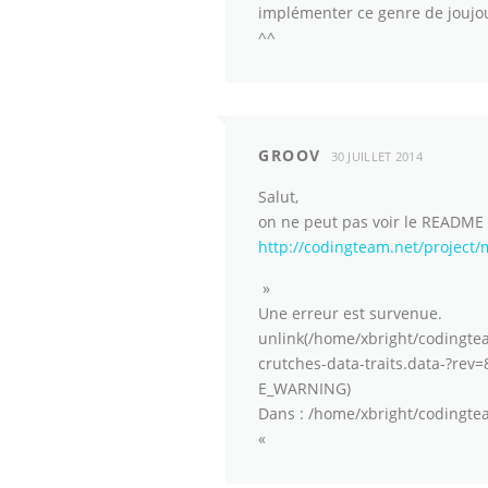
implémenter ce genre de joujou
^^
GROOV
30 JUILLET 2014
Salut,
on ne peut pas voir le README 
http://codingteam.net/project
»
Une erreur est survenue.
unlink(/home/xbright/codingte
crutches-data-traits.data-?rev=8
E_WARNING)
Dans : /home/xbright/codingtea
«