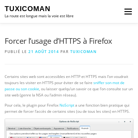
Aller
TUXICOMAN
au
Menu
contenu
La route est longue mais la voie est libre
LOGICIEL LIBRE
SÉCURITÉ
POLITIQUE
Forcer l’usage d’HTTPS à Firefox
PUBLIÉ LE
21 AOÛT 2014
PAR
TUXICOMAN
LOGICIELS
Certains sites web sont accessibles en HTTP et HTTPS mais l’on voudrait
toujours les visiter en HTTPS pour éviter de se faire
sniffer son mot de
passe ou son cookie
, ou laisser quelqu’un savoir ce que l’on consulte sur un
site web (genre la NSA ou l’admin réseau).
Pour cela, le plugin pour Firefox
NoScript
a une fonction bien pratique qui
permet de forcer l’accès de certains sites (ou de tous les sites) en HTTPS.