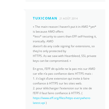
TUXICOMAN
21 AOÛT 2014
« The main reason I haven’t put it in AMO *yet*
is because AMO offers
*less* security to users than EFF self-hosting it,
ironically. AMO
doesn’t do any code signing for extensions, so
they’re only protected by
HTTPS. As we saw with Heartbleed, SSL private
keys can be compromised. »
En gros, l’EFF dit qu’elle ne la pas mis sur AMO
car elle n’a pas confiance dans HTTPS mais :
1. il s’agit d’une extension qui invite à faire
confiance à HTTPS sur les sites web.
2. pour télécharger l’extension sur le site de
l’EFF il faut faire confiance à HTTPS. (
https://www.eff.org/files/https-everywhere-
latest.xpi
)