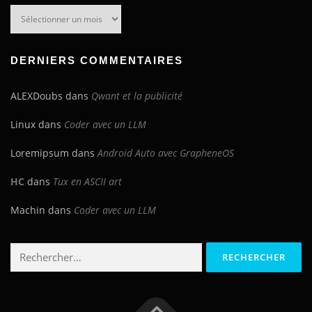
Archives
du
blog
DERNIERS COMMENTAIRES
ALEXDoubs
dans
Qwant et la publicité
Linux
dans
Coder avec un LLM
Loremipsum
dans
Android Auto avec GrapheneOS
HC
dans
Tux en ASCII art
Machin
dans
Coder avec un LLM
Rechercher :