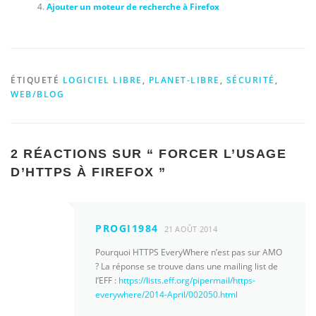
Ajouter un moteur de recherche à Firefox
ÉTIQUETÉ
LOGICIEL LIBRE
,
PLANET-LIBRE
,
SÉCURITÉ
,
WEB/BLOG
2 RÉACTIONS SUR “
FORCER L’USAGE
D’HTTPS À FIREFOX
”
PROGI1984
21 AOÛT 2014
Pourquoi HTTPS EveryWhere n’est pas sur AMO
? La réponse se trouve dans une mailing list de
l’EFF :
https://lists.eff.org/pipermail/https-
everywhere/2014-April/002050.html