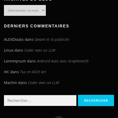
Archives
du
blog
DERNIERS COMMENTAIRES
ALEXDoubs
dans
Qwant et la publicité
Linux
dans
Coder avec un LLM
Loremipsum
dans
Android Auto avec GrapheneOS
HC
dans
Tux en ASCII art
Machin
dans
Coder avec un LLM
Rechercher :