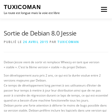
Aller
TUXICOMAN
au
Menu
contenu
La route est longue mais la voie est libre
LOGICIEL LIBRE
SÉCURITÉ
POLITIQUE
Sortie de Debian 8.0 Jessie
PUBLIÉ LE
26 AVRIL 2015
PAR
TUXICOMAN
LOGICIELS
Debian Jessie vient de sortir et remplace Wheezy en tant que version
« stable ». C’est la 8ème version « stable » du projet Debian.
Son développement aura pris 2 ans, ce qui est la durée voulue entre 2
versions majeures par Debian.
Ce temps de développement long permet à ses utilisateurs d’éviter de
passer leur temps à mettre à jour leur distribution ainsi que de ne pas
avoir à craindre de régression durant ce laps de temps, ce qui est essentiel
quand on a besoin d’une machine fonctionnelle tous les jours.
Debian porte une forte attention à délivrer le moins de bugs possible dans
sa version stable. Debian préfère inclure les logiciels dans une version qui