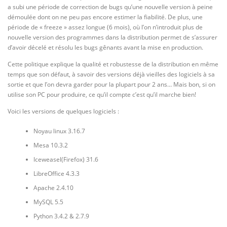
a subi une période de correction de bugs qu’une nouvelle version à peine
démoulée dont on ne peu pas encore estimer la fiabilité. De plus, une
période de « freeze » assez longue (6 mois), où l’on n’introduit plus de
nouvelle version des programmes dans la distribution permet de s’assurer
d’avoir décelé et résolu les bugs gênants avant la mise en production.
Cette politique explique la qualité et robustesse de la distribution en même
temps que son défaut, à savoir des versions déjà vieilles des logiciels à sa
sortie et que l’on devra garder pour la plupart pour 2 ans… Mais bon, si on
utilise son PC pour produire, ce qu’il compte c’est qu’il marche bien!
Voici les versions de quelques logiciels :
Noyau linux 3.16.7
Mesa 10.3.2
Iceweasel(Firefox) 31.6
LibreOffice 4.3.3
Apache 2.4.10
MySQL 5.5
Python 3.4.2 & 2.7.9