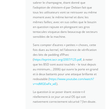
sabrer le champagne, étant donné que
l’adoption de shitstem-d par Debian fait que
tous les utilisateurs vont se retrouver au même
moment avec le même kernel et donc les
mêmes failles; avec en sus celles que le bouzin
en question rajoute en plongeant ses gros
tentacules visqueux dans beaucoup de secteurs
sensibles de la machine.
Sans compter d’autres « petites » choses, cette
fois dues au kernel, tel l’absence de vérification
des bits de padding d’IPsec
(
https://eprint.iacr.org/2007/125.pdf
, à noter
que les BSD sont aussi touchés – le tout depuis
au minimum… 2006) qui ouvre la porte en grand
et à deux battants pour une attaque brillante et
redoutable (
https://www.youtube.com/watch?
v=ndMGEwFe_wE
).
La question à se poser étant: existe-t-il
réellement à ce jour un seul OS qui soit
nativement correctement sécurisé ? J’en doute.