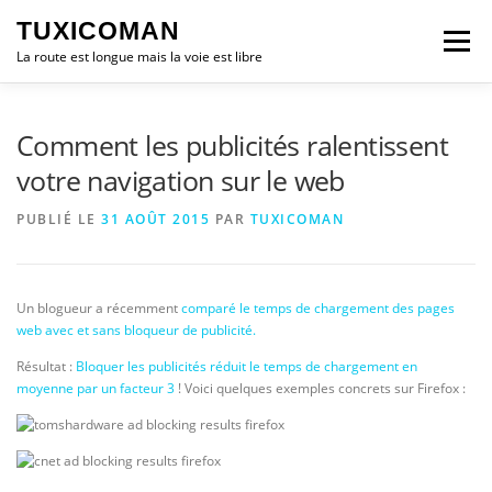
Aller
TUXICOMAN
au
Menu
contenu
La route est longue mais la voie est libre
LOGICIEL LIBRE
SÉCURITÉ
POLITIQUE
Comment les publicités ralentissent
votre navigation sur le web
LOGICIELS
PUBLIÉ LE
31 AOÛT 2015
PAR
TUXICOMAN
Un blogueur a récemment
comparé le temps de chargement des pages
web avec et sans bloqueur de publicité.
Résultat :
Bloquer les publicités réduit le temps de chargement en
moyenne par un facteur 3
! Voici quelques exemples concrets sur Firefox :