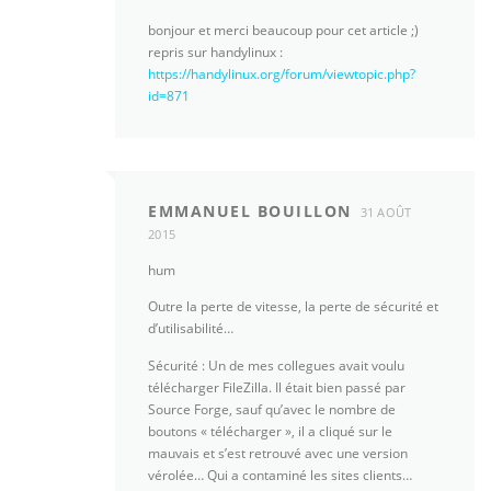
bonjour et merci beaucoup pour cet article ;)
repris sur handylinux :
https://handylinux.org/forum/viewtopic.php?
id=871
EMMANUEL BOUILLON
31 AOÛT
2015
hum
Outre la perte de vitesse, la perte de sécurité et
d’utilisabilité…
Sécurité : Un de mes collegues avait voulu
télécharger FileZilla. Il était bien passé par
Source Forge, sauf qu’avec le nombre de
boutons « télécharger », il a cliqué sur le
mauvais et s’est retrouvé avec une version
vérolée… Qui a contaminé les sites clients…