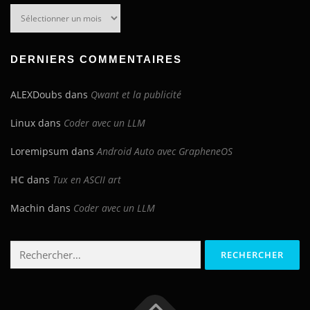
Archives
du
blog
DERNIERS COMMENTAIRES
ALEXDoubs
dans
Qwant et la publicité
Linux
dans
Coder avec un LLM
Loremipsum
dans
Android Auto avec GrapheneOS
HC
dans
Tux en ASCII art
Machin
dans
Coder avec un LLM
Rechercher :