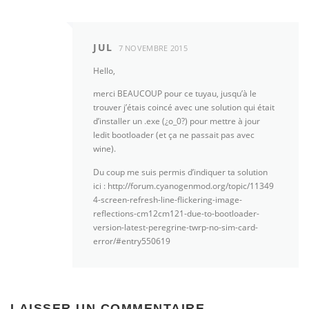
JUL
7 NOVEMBRE 2015
Hello,
merci BEAUCOUP pour ce tuyau, jusqu’à le
trouver j’étais coincé avec une solution qui était
d’installer un .exe (¿o_0?) pour mettre à jour
ledit bootloader (et ça ne passait pas avec
wine).
Du coup me suis permis d’indiquer ta solution
ici : http://forum.cyanogenmod.org/topic/11349
4-screen-refresh-line-flickering-image-
reflections-cm12cm121-due-to-bootloader-
version-latest-peregrine-twrp-no-sim-card-
error/#entry550619
LAISSER UN COMMENTAIRE