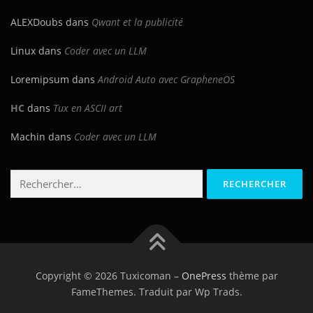
ALEXDoubs
dans
Qwant et la publicité
Linux
dans
Coder avec un LLM
Loremipsum
dans
Android Auto avec GrapheneOS
HC
dans
Tux en ASCII art
Machin
dans
Coder avec un LLM
Rechercher :
Copyright © 2026 Tuxicoman
–
OnePress
thème par
FameThemes. Traduit par Wp Trads.