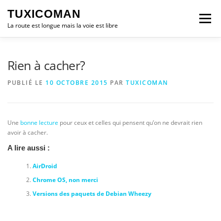
Aller
TUXICOMAN
au
Menu
contenu
La route est longue mais la voie est libre
LOGICIEL LIBRE
SÉCURITÉ
POLITIQUE
Rien à cacher?
PUBLIÉ LE
10 OCTOBRE 2015
PAR
TUXICOMAN
LOGICIELS
Une
bonne lecture
pour ceux et celles qui pensent qu’on ne devrait rien
avoir à cacher.
A lire aussi :
AirDroid
Chrome OS, non merci
Versions des paquets de Debian Wheezy