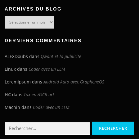
ARCHIVES DU BLOG
Archives
du
blog
DERNIERS COMMENTAIRES
ALEXDoubs
dans
Qwant et la publicité
Linux
dans
Coder avec un LLM
Loremipsum
dans
Android Auto avec GrapheneOS
HC
dans
Tux en ASCII art
Machin
dans
Coder avec un LLM
Rechercher :