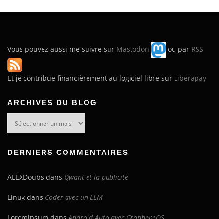
Vous pouvez aussi me suivre sur
Mastodon
ou par
RSS
Et je contribue financièrement au logiciel libre sur
Liberapay
ARCHIVES DU BLOG
Archives
du
blog
DERNIERS COMMENTAIRES
ALEXDoubs
dans
Qwant et la publicité
Linux
dans
Coder avec un LLM
Loremipsum
dans
Android Auto avec GrapheneOS