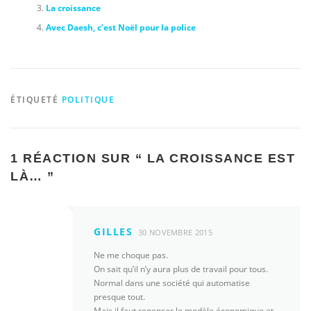
La croissance
Avec Daesh, c’est Noël pour la police
ÉTIQUETÉ
POLITIQUE
1 RÉACTION SUR “
LA CROISSANCE EST
LÀ…
”
GILLES
30 NOVEMBRE 2015
Ne me choque pas.
On sait qu’il n’y aura plus de travail pour tous.
Normal dans une société qui automatise
presque tout.
Mais il faut repenser le modèle économique et