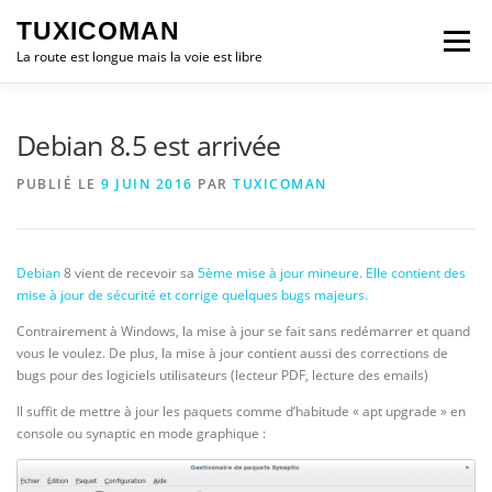
Aller
TUXICOMAN
au
Menu
contenu
La route est longue mais la voie est libre
LOGICIEL LIBRE
SÉCURITÉ
POLITIQUE
Debian 8.5 est arrivée
PUBLIÉ LE
9 JUIN 2016
PAR
TUXICOMAN
LOGICIELS
Debian
8 vient de recevoir sa
5ème mise à jour mineure. Elle contient des
mise à jour de sécurité et corrige quelques bugs majeurs.
Contrairement à Windows, la mise à jour se fait sans redémarrer et quand
vous le voulez. De plus, la mise à jour contient aussi des corrections de
bugs pour des logiciels utilisateurs (lecteur PDF, lecture des emails)
Il suffit de mettre à jour les paquets comme d’habitude « apt upgrade » en
console ou synaptic en mode graphique :