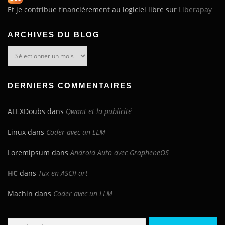
Et je contribue financièrement au logiciel libre sur
Liberapay
ARCHIVES DU BLOG
Archives
du
blog
DERNIERS COMMENTAIRES
ALEXDoubs
dans
Qwant et la publicité
Linux
dans
Coder avec un LLM
Loremipsum
dans
Android Auto avec GrapheneOS
HC
dans
Tux en ASCII art
Machin
dans
Coder avec un LLM
Rechercher :