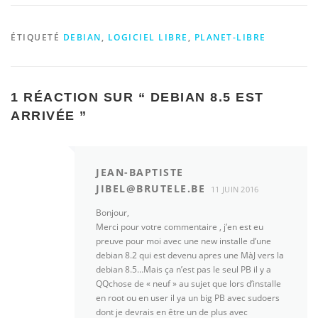
ÉTIQUETÉ
DEBIAN
,
LOGICIEL LIBRE
,
PLANET-LIBRE
1 RÉACTION SUR “
DEBIAN 8.5 EST
ARRIVÉE
”
JEAN-BAPTISTE
JIBEL@BRUTELE.BE
11 JUIN 2016
Bonjour,
Merci pour votre commentaire , j’en est eu
preuve pour moi avec une new installe d’une
debian 8.2 qui est devenu apres une MàJ vers la
debian 8.5…Mais ça n’est pas le seul PB il y a
QQchose de « neuf » au sujet que lors d’installe
en root ou en user il ya un big PB avec sudoers
dont je devrais en être un de plus avec