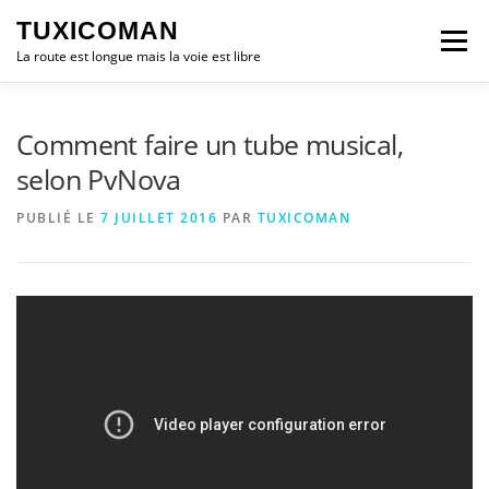
Aller
TUXICOMAN
au
Menu
contenu
La route est longue mais la voie est libre
LOGICIEL LIBRE
SÉCURITÉ
POLITIQUE
Comment faire un tube musical,
selon PvNova
LOGICIELS
PUBLIÉ LE
7 JUILLET 2016
PAR
TUXICOMAN