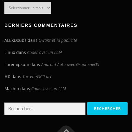
Archives
du
blog
DERNIERS COMMENTAIRES
ALEXDoubs
dans
Qwant et la publicité
Linux
dans
Coder avec un LLM
Loremipsum
dans
Android Auto avec GrapheneOS
HC
dans
Tux en ASCII art
Machin
dans
Coder avec un LLM
Rechercher :