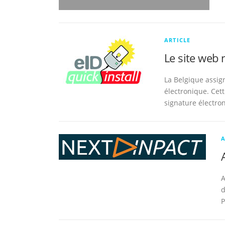
ARTICLE
Le site web 
La Belgique assig
électronique. Cet
signature électro
A
A
d
P