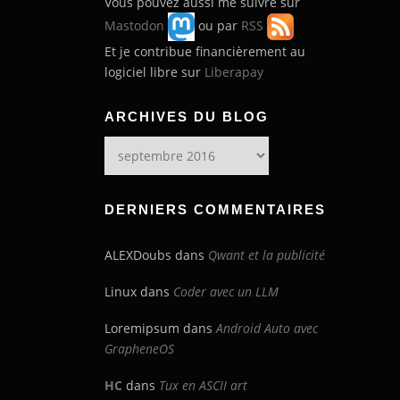
Vous pouvez aussi me suivre sur
t
Mastodon
ou par
RSS
i
Et je contribue financièrement au
logiciel libre sur
Liberapay
o
n
ARCHIVES DU BLOG
d
Archives
du
e
blog
DERNIERS COMMENTAIRES
s
a
ALEXDoubs
dans
Qwant et la publicité
r
Linux
dans
Coder avec un LLM
t
Loremipsum
dans
Android Auto avec
i
GrapheneOS
c
HC
dans
Tux en ASCII art