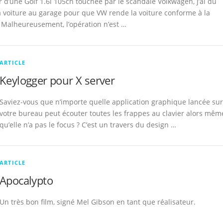
d’une Golf 1.6l 105ch touchée par le scandale Volkwagen, j’ai du
voiture au garage pour que VW rende la voiture conforme à la
. Malheureusement, l’opération n’est …
ARTICLE
Keylogger pour X server
Saviez-vous que n’importe quelle application graphique lancée sur
votre bureau peut écouter toutes les frappes au clavier alors mêm
qu’elle n’a pas le focus ? C’est un travers du design …
ARTICLE
Apocalypto
Un très bon film, signé Mel Gibson en tant que réalisateur.