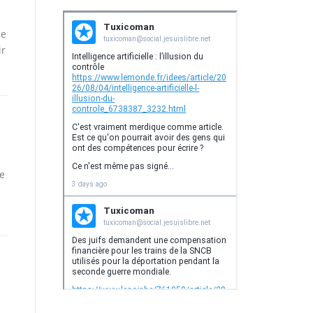
de
ir
le