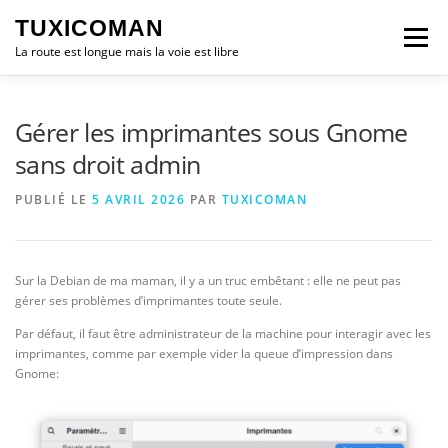
Aller
TUXICOMAN
au
Menu
contenu
La route est longue mais la voie est libre
LOGICIEL LIBRE
SÉCURITÉ
POLITIQUE
Gérer les imprimantes sous Gnome
sans droit admin
LOGICIELS
PUBLIÉ LE
5 AVRIL 2026
PAR
TUXICOMAN
Sur la Debian de ma maman, il y a un truc embêtant : elle ne peut pas
gérer ses problèmes d’imprimantes toute seule.
Par défaut, il faut être administrateur de la machine pour interagir avec les
imprimantes, comme par exemple vider la queue d’impression dans
Gnome: