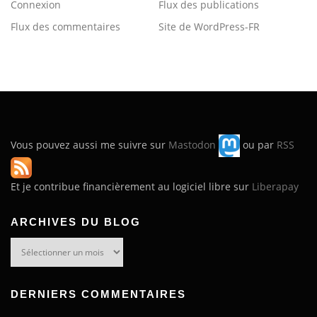
Connexion
Flux des publications
Flux des commentaires
Site de WordPress-FR
Vous pouvez aussi me suivre sur
Mastodon
ou par
RSS
Et je contribue financièrement au logiciel libre sur
Liberapay
ARCHIVES DU BLOG
Archives
du
blog
DERNIERS COMMENTAIRES