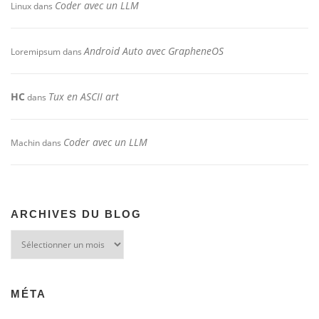
Coder avec un LLM
Linux
dans
Android Auto avec GrapheneOS
Loremipsum
dans
HC
Tux en ASCII art
dans
Coder avec un LLM
Machin
dans
ARCHIVES DU BLOG
Archives
du
blog
MÉTA