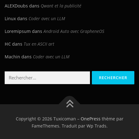
ALEXDoubs
dans
Qwant et la publicité
Linux
dans
Coder avec un LLM
Loremipsum
dans
Android Auto avec GrapheneOS
HC
dans
Tux en ASCII art
Machin
dans
Coder avec un LLM
Rechercher :
Copyright © 2026 Tuxicoman
–
OnePress
thème par
FameThemes. Traduit par Wp Trads.