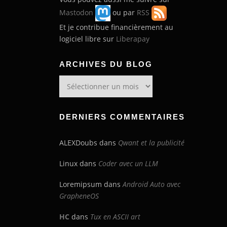
Mastodon
ou par
RSS
Et je contribue financièrement au
logiciel libre sur
Liberapay
ARCHIVES DU BLOG
Archives
du
blog
DERNIERS COMMENTAIRES
ALEXDoubs
dans
Qwant et la publicité
Linux
dans
Coder avec un LLM
Loremipsum
dans
Android Auto avec
GrapheneOS
HC
dans
Tux en ASCII art