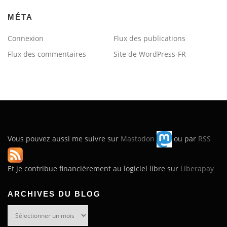
MÉTA
Connexion
Flux des publications
Flux des commentaires
Site de WordPress-FR
Vous pouvez aussi me suivre sur
Mastodon
ou par
RSS
Et je contribue financièrement au logiciel libre sur
Liberapay
ARCHIVES DU BLOG
Archives
du