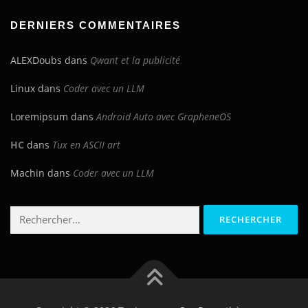
blog
DERNIERS COMMENTAIRES
ALEXDoubs
dans
Qwant et la publicité
Linux
dans
Coder avec un LLM
Loremipsum
dans
Android Auto avec GrapheneOS
HC
dans
Tux en ASCII art
Machin
dans
Coder avec un LLM
Rechercher :