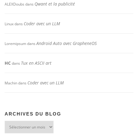
Qwant et la publicité
ALEXDoubs
dans
Coder avec un LLM
Linux
dans
Android Auto avec GrapheneOS
Loremipsum
dans
HC
Tux en ASCII art
dans
Coder avec un LLM
Machin
dans
ARCHIVES DU BLOG
Archives
du
blog