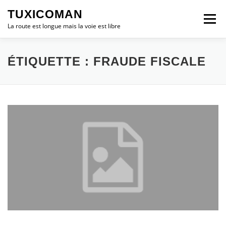
Aller
TUXICOMAN
au
Menu
contenu
La route est longue mais la voie est libre
LOGICIEL LIBRE
SÉCURITÉ
POLITIQUE
ÉTIQUETTE :
FRAUDE FISCALE
LOGICIELS