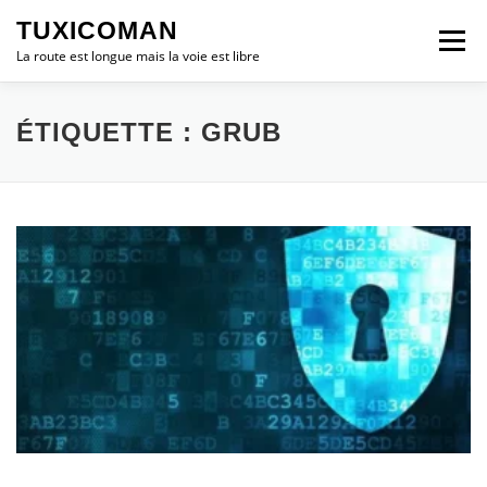
Aller
TUXICOMAN
au
Menu
contenu
La route est longue mais la voie est libre
LOGICIEL LIBRE
SÉCURITÉ
POLITIQUE
ÉTIQUETTE :
GRUB
LOGICIELS