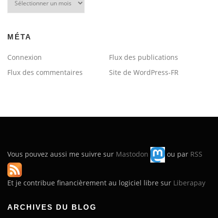
du
blog
MÉTA
Connexion
Flux des publications
Flux des commentaires
Site de WordPress-FR
Vous pouvez aussi me suivre sur
Mastodon
ou par
RSS
Et je contribue financièrement au logiciel libre sur
Liberapay
ARCHIVES DU BLOG