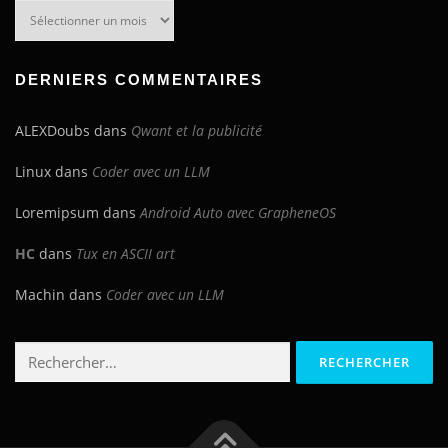
Archives
du
blog
DERNIERS COMMENTAIRES
ALEXDoubs
dans
Qwant et la publicité
Linux
dans
Coder avec un LLM
Loremipsum
dans
Android Auto avec GrapheneOS
HC
dans
Tux en ASCII art
Machin
dans
Coder avec un LLM
Rechercher :