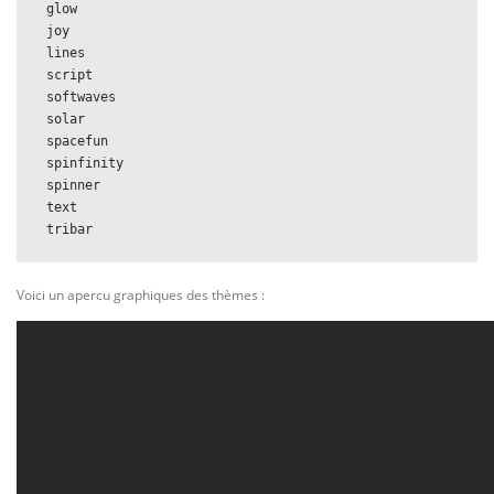
 glow
 joy
 lines
 script
 softwaves
 solar
 spacefun
 spinfinity
 spinner
 text
 tribar
Voici un apercu graphiques des thèmes :