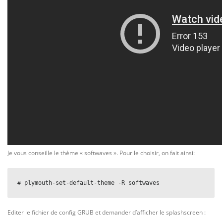
Je vous conseille le thème « softwaves ». Pour le choisir, on fait ainsi:
# plymouth-set-default-theme -R softwaves
Editer le fichier de config GRUB et demander d’afficher le splashscreen :