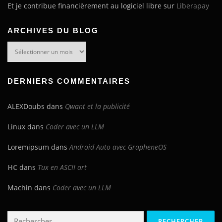
Et je contribue financièrement au logiciel libre sur
Liberapay
ARCHIVES DU BLOG
Archives
du
blog
DERNIERS COMMENTAIRES
ALEXDoubs
dans
Qwant et la publicité
Linux
dans
Coder avec un LLM
Loremipsum
dans
Android Auto avec GrapheneOS
HC
dans
Tux en ASCII art
Machin
dans
Coder avec un LLM
Rechercher :