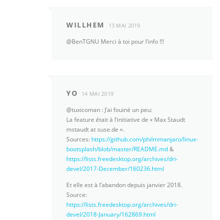
WILLHEM
13 MAI 2019
@BenTGNU Merci à toi pour l’info !!!
YO
14 MAI 2019
@tuxicoman : J’ai fouiné un peu:
La feature était à l’initiative de « Max Staudt
mstaudt at suse.de ».
Sources:
https://github.com/philmmanjaro/linux-
bootsplash/blob/master/README.md
&
https://lists.freedesktop.org/archives/dri-
devel/2017-December/160236.html
Et elle est à l’abandon depuis janvier 2018.
Source:
https://lists.freedesktop.org/archives/dri-
devel/2018-January/162869.html