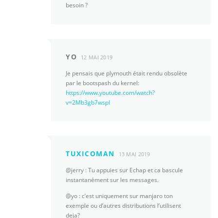
besoin ?
YO
12 MAI 2019
Je pensais que plymouth était rendu obsolète
par le bootspash du kernel:
https://www.youtube.com/watch?
v=2Mb3gb7wspI
TUXICOMAN
13 MAI 2019
@jerry : Tu appuies sur Echap et ca bascule
instantanément sur les messages.
@yo : c’est uniquement sur manjaro ton
exemple ou d’autres distributions l’utilisent
deja?