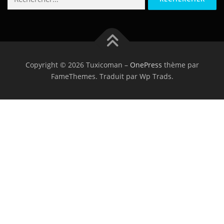
Copyright © 2026 Tuxicoman
–
OnePress
thème par
FameThemes. Traduit par Wp Trads.