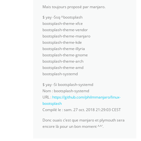
Mais toujours proposé par manjaro.
$ yay -Ssq ^bootsplash
bootsplash-theme-xfce
bootsplash-theme-vendor
bootsplash-theme-manjaro
bootsplash-theme-kde
bootsplash-theme-illyria
bootsplash-theme-gnome
bootsplash-theme-arch
bootsplash-theme-amd
bootsplash-systemd
$ yay -Si bootsplash-systemd
Nom : bootsplash-systemd
URL :
https://github.com/philmmanjaro/linux-
bootsplash
Compilé le : sam. 27 oct. 2018 21:29:03 CEST
Donc ouais c’est que manjaro et plymouth sera
encore là pour un bon moment ^^’.