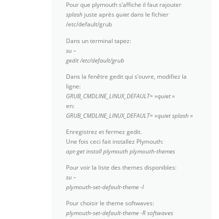
Pour que plymouth s’affiche il faut rajouter
splash
juste après
quiet
dans le fichier
/etc/default/grub
Dans un terminal tapez:
su –
gedit /etc/default/grub
Dans la fenêtre gedit qui s’ouvre, modifiez la
ligne:
GRUB_CMDLINE_LINUX_DEFAULT= »quiet »
en:
GRUB_CMDLINE_LINUX_DEFAULT= »quiet splash »
Enregistrez et fermez gedit.
Une fois ceci fait installez Plymouth:
apt-get install plymouth plymouth-themes
Pour voir la liste des themes disponibles:
su –
plymouth-set-default-theme -l
Pour choisir le theme softwaves:
plymouth-set-default-theme -R softwaves