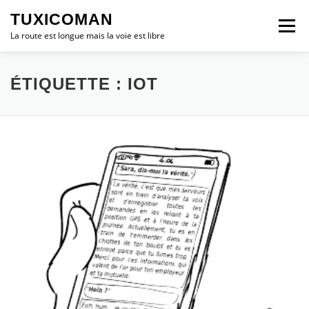
Aller
TUXICOMAN
au
Menu
contenu
La route est longue mais la voie est libre
LOGICIEL LIBRE
SÉCURITÉ
POLITIQUE
ÉTIQUETTE :
IOT
LOGICIELS