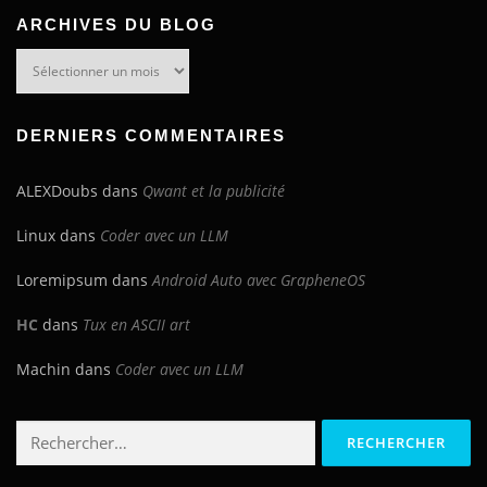
ARCHIVES DU BLOG
Archives
du
blog
DERNIERS COMMENTAIRES
ALEXDoubs
dans
Qwant et la publicité
Linux
dans
Coder avec un LLM
Loremipsum
dans
Android Auto avec GrapheneOS
HC
dans
Tux en ASCII art
Machin
dans
Coder avec un LLM
Rechercher :