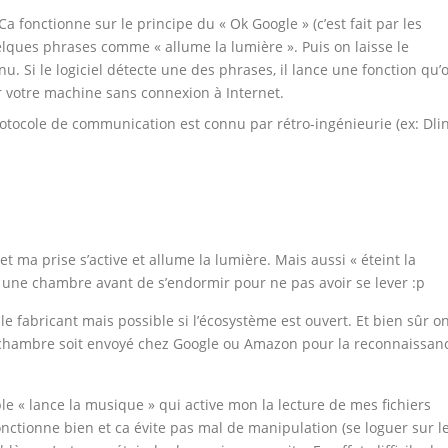
a fonctionne sur le principe du « Ok Google » (c’est fait par les
lques phrases comme « allume la lumière ». Puis on laisse le
nu. Si le logiciel détecte une des phrases, il lance une fonction qu’
 votre machine sans connexion à Internet.
otocole de communication est connu par rétro-ingénieurie (ex: Dli
t ma prise s’active et allume la lumière. Mais aussi « éteint la
 une chambre avant de s’endormir pour ne pas avoir se lever :p
e fabricant mais possible si l’écosystème est ouvert. Et bien sûr o
e chambre soit envoyé chez Google ou Amazon pour la reconnaissan
le « lance la musique » qui active mon la lecture de mes fichiers
onctionne bien et ca évite pas mal de manipulation (se loguer sur l