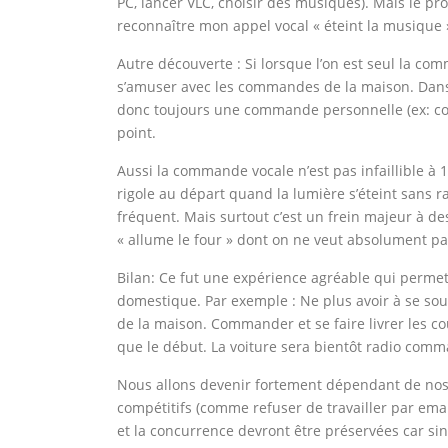
PC, lancer VLC, choisir des musiques). Mais le pro
reconnaître mon appel vocal « éteint la musique »
Autre découverte : Si lorsque l’on est seul la c
s’amuser avec les commandes de la maison. Dans c
donc toujours une commande personnelle (ex: co
point.
Aussi la commande vocale n’est pas infaillible à 
rigole au départ quand la lumière s’éteint sans 
fréquent. Mais surtout c’est un frein majeur à 
« allume le four » dont on ne veut absolument p
Bilan: Ce fut une expérience agréable qui permet d
domestique. Par exemple : Ne plus avoir à se souc
de la maison. Commander et se faire livrer les c
que le début. La voiture sera bientôt radio comm
Nous allons devenir fortement dépendant de nos
compétitifs (comme refuser de travailler par emai
et la concurrence devront être préservées car si