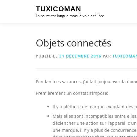
Aller
TUXICOMAN
au
La route est longue mais la voie est libre
contenu
Objets connectés
PUBLIÉ LE
31 DÉCEMBRE 2016
PAR
TUXICOMA
Pendant ces vacances, j’ai fait joujou avec la dom
Premièrement un constat s’impose:
Il y a pléthore de marques vendant des o
Mais elles sont incompatibles entre elle
déclencher une action sur l’appareil d’u
une marque, il n’y a plus de concurrence