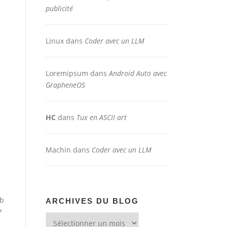
publicité
Linux
dans
Coder avec un LLM
Loremipsum
dans
Android Auto avec
GrapheneOS
HC
dans
Tux en ASCII art
Machin
dans
Coder avec un LLM
ib
ARCHIVES DU BLOG
P
Archives