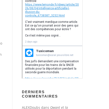
éo
en
DERNIERS
COMMENTAIRES
ALEXDoubs
dans
Qwant et la