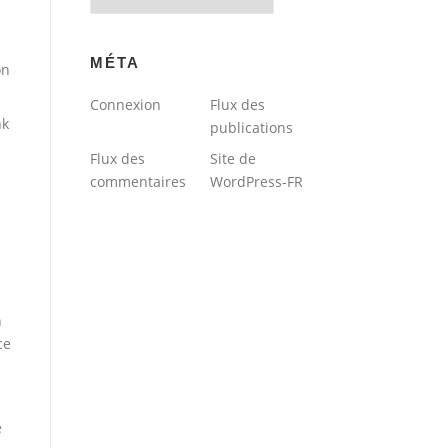
du
blog
MÉTA
on
Connexion
Flux des
nk
publications
Flux des
Site de
commentaires
WordPress-FR
n
ce
e