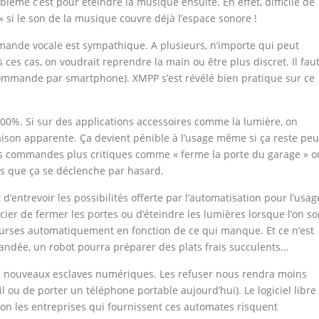
blème c’est pour éteindre la musique ensuite. En effet, difficile de
 si le son de la musique couvre déjà l’espace sonore !
ommande vocale est sympathique. A plusieurs, n’importe qui peut
es cas, on voudrait reprendre la main ou être plus discret. Il fau
mmande par smartphone). XMPP s’est révélé bien pratique sur ce
100%. Si sur des applications accessoires comme la lumière, on
raison apparente. Ça devient pénible à l’usage même si ça reste peu
des commandes plus critiques comme « ferme la porte du garage » o
as que ça se déclenche par hasard.
’entrevoir les possibilités offerte par l’automatisation pour l’usag
ier de fermer les portes ou d’éteindre les lumières lorsque l’on so
ourses automatiquement en fonction de ce qui manque. Et ce n’est
andée, un robot pourra préparer des plats frais succulents…
 nouveaux esclaves numériques. Les refuser nous rendra moins
l ou de porter un téléphone portable aujourd’hui). Le logiciel libre
non les entreprises qui fournissent ces automates risquent