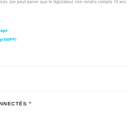
ces. (on peut parier que le législateur s’en rendra compte 10 ans
cape
dy(XMPP)
NNECTÉS
”