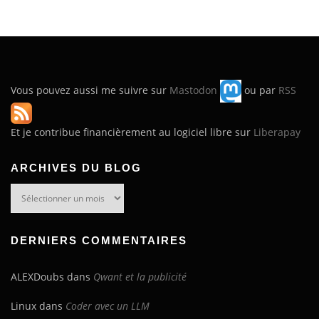
Vous pouvez aussi me suivre sur
Mastodon
ou par
RSS
Et je contribue financièrement au logiciel libre sur
Liberapay
ARCHIVES DU BLOG
Archives
du
blog
DERNIERS COMMENTAIRES
ALEXDoubs
dans
Qwant et la publicité
Linux
dans
Coder avec un LLM