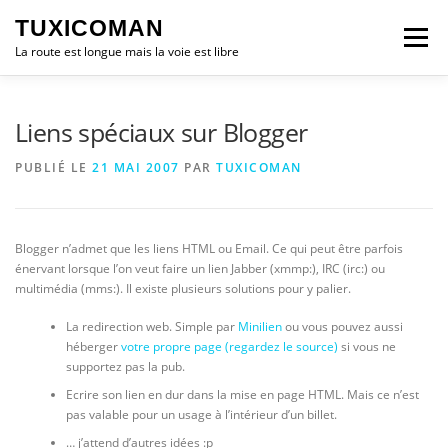
Aller
TUXICOMAN
au
Menu
contenu
La route est longue mais la voie est libre
LOGICIEL LIBRE
SÉCURITÉ
POLITIQUE
Liens spéciaux sur Blogger
PUBLIÉ LE
21 MAI 2007
PAR
TUXICOMAN
LOGICIELS
Blogger n’admet que les liens HTML ou Email. Ce qui peut être parfois
énervant lorsque l’on veut faire un lien Jabber (xmmp:), IRC (irc:) ou
multimédia (mms:). Il existe plusieurs solutions pour y palier.
La redirection web. Simple par
Minilien
ou vous pouvez aussi
héberger
votre propre page (regardez le source)
si vous ne
supportez pas la pub.
Ecrire son lien en dur dans la mise en page HTML. Mais ce n’est
pas valable pour un usage à l’intérieur d’un billet.
… j’attend d’autres idées :p