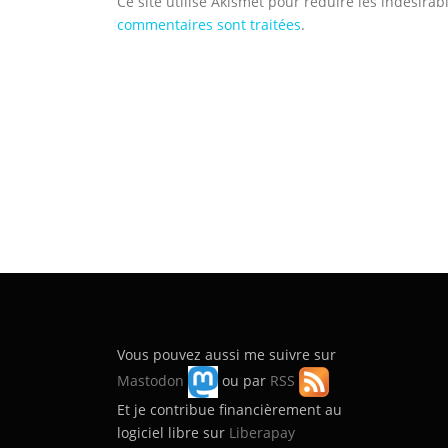
Ce site utilise Akismet pour réduire les indésirab
commentaires sont traitées
.
Vous pouvez aussi me suivre sur
Mastodon
ou par
RSS
Et je contribue financièrement au
logiciel libre sur
Liberapay