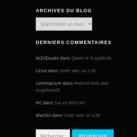
ARCHIVES DU BLOG
Archives
du
blog
DERNIERS COMMENTAIRES
ALEXDoubs
dans
Qwant et la publicité
Linux
dans
Coder avec un LLM
Loremipsum
dans
Android Auto avec
GrapheneOS
HC
dans
Tux en ASCII art
Machin
dans
Coder avec un LLM
Rechercher :