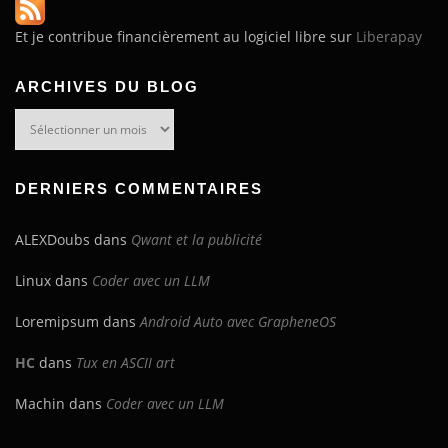
Et je contribue financièrement au logiciel libre sur
Liberapay
ARCHIVES DU BLOG
Archives
du
blog
DERNIERS COMMENTAIRES
ALEXDoubs
dans
Qwant et la publicité
Linux
dans
Coder avec un LLM
Loremipsum
dans
Android Auto avec GrapheneOS
HC
dans
Tux en ASCII art
Machin
dans
Coder avec un LLM