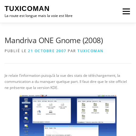
Aller
TUXICOMAN
au
Menu
contenu
La route est longue mais la voie est libre
LOGICIEL LIBRE
SÉCURITÉ
POLITIQUE
Mandriva ONE Gnome (2008)
PUBLIÉ LE
21 OCTOBRE 2007
PAR
TUXICOMAN
LOGICIELS
Je relaie l’information puisqu’à la vue des stats de téléchargement, la
communication a du manquer quelque part. Il faut dire que le site officiel
ne présente que la version KDE.