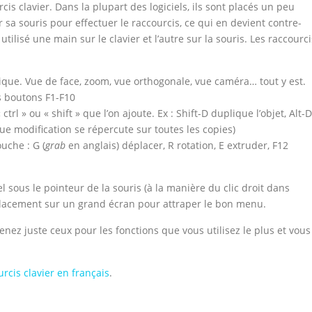
rcis clavier. Dans la plupart des logiciels, ils sont placés un peu
 sa souris pour effectuer le raccourcis, ce qui en devient contre-
utilisé une main sur le clavier et l’autre sur la souris. Les raccourci
ique. Vue de face, zoom, vue orthogonale, vue caméra… tout y est.
s boutons F1-F10
trl » ou « shift » que l’on ajoute. Ex : Shift-D duplique l’objet, Alt-D
aque modification se répercute sur toutes les copies)
ouche : G (
grab
en anglais) déplacer, R rotation, E extruder, F12
 sous le pointeur de la souris (à la manière du clic droit dans
placement sur un grand écran pour attraper le bon menu.
enez juste ceux pour les fonctions que vous utilisez le plus et vous
urcis clavier en français
.