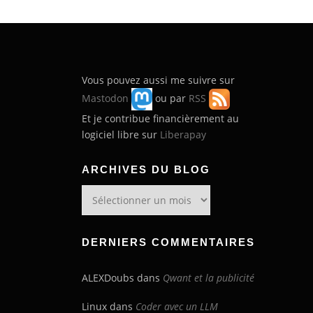
Vous pouvez aussi me suivre sur
Mastodon
ou par
RSS
Et je contribue financièrement au
logiciel libre sur
Liberapay
ARCHIVES DU BLOG
Archives
du
blog
DERNIERS COMMENTAIRES
ALEXDoubs
dans
Qwant et la publicité
Linux
dans
Coder avec un LLM