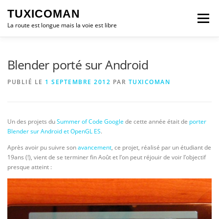
Aller
TUXICOMAN
au
Menu
contenu
La route est longue mais la voie est libre
LOGICIEL LIBRE
SÉCURITÉ
POLITIQUE
Blender porté sur Android
PUBLIÉ LE
1 SEPTEMBRE 2012
PAR
TUXICOMAN
LOGICIELS
Un des projets du
Summer of Code Google
de cette année était de
porter
Blender sur Android et OpenGL ES
.
Après avoir pu suivre son
avancement
, ce projet, réalisé par un étudiant de
19ans (!), vient de se terminer fin Août et l’on peut réjouir de voir l’objectif
presque atteint :