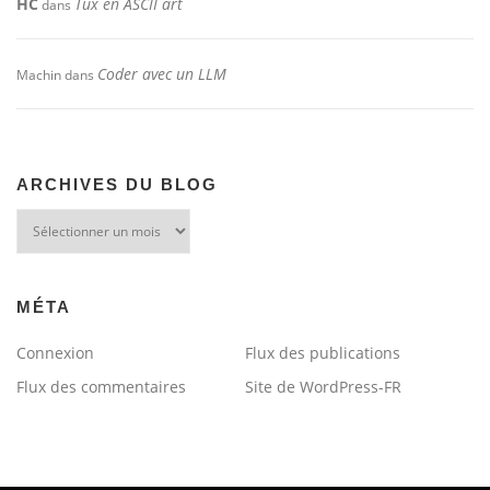
HC
Tux en ASCII art
dans
Coder avec un LLM
Machin
dans
ARCHIVES DU BLOG
Archives
du
blog
MÉTA
Connexion
Flux des publications
Flux des commentaires
Site de WordPress-FR