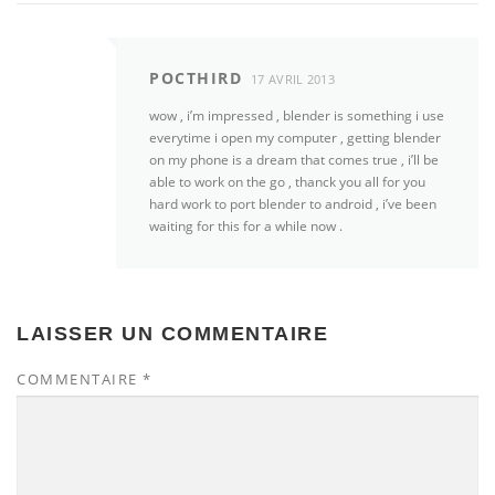
POCTHIRD
17 AVRIL 2013
wow , i’m impressed , blender is something i use
everytime i open my computer , getting blender
on my phone is a dream that comes true , i’ll be
able to work on the go , thanck you all for you
hard work to port blender to android , i’ve been
waiting for this for a while now .
LAISSER UN COMMENTAIRE
COMMENTAIRE
*