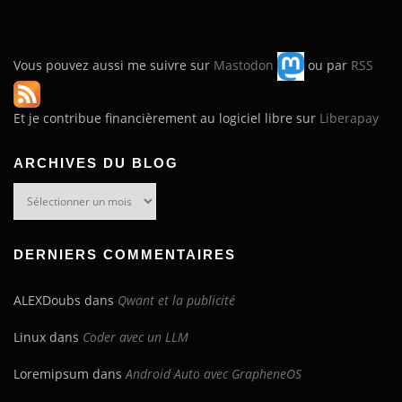
Vous pouvez aussi me suivre sur
Mastodon
ou par
RSS
Et je contribue financièrement au logiciel libre sur
Liberapay
ARCHIVES DU BLOG
Archives
du
blog
DERNIERS COMMENTAIRES
ALEXDoubs
dans
Qwant et la publicité
Linux
dans
Coder avec un LLM
Loremipsum
dans
Android Auto avec GrapheneOS