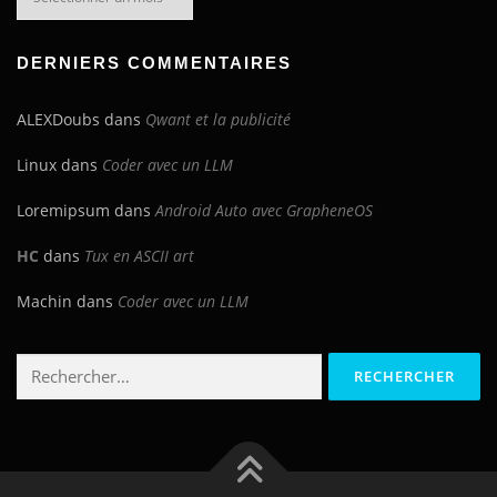
du
blog
DERNIERS COMMENTAIRES
ALEXDoubs
dans
Qwant et la publicité
Linux
dans
Coder avec un LLM
Loremipsum
dans
Android Auto avec GrapheneOS
HC
dans
Tux en ASCII art
Machin
dans
Coder avec un LLM
Rechercher :