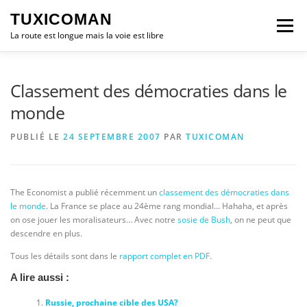
Aller
TUXICOMAN
au
Menu
contenu
La route est longue mais la voie est libre
LOGICIEL LIBRE
SÉCURITÉ
POLITIQUE
Classement des démocraties dans le
monde
LOGICIELS
PUBLIÉ LE
24 SEPTEMBRE 2007
PAR
TUXICOMAN
The Economist a publié récemment un
classement des démocraties dans
le monde
. La France se place au 24ème rang mondial… Hahaha, et après
on ose jouer les moralisateurs… Avec notre
sosie de Bush
, on ne peut que
descendre en plus.
Tous les détails sont dans le
rapport complet en PDF
.
A lire aussi :
Russie, prochaine cible des USA?